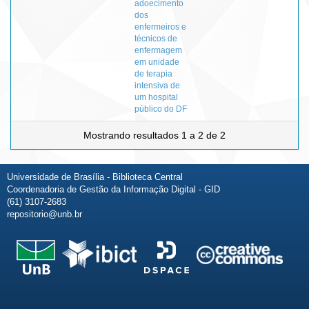
adoecimento
dos
enfermeiros e
técnicos de
enfermagem
em unidade
de terapia
intensiva de
um hospital
público do DF
Mostrando resultados 1 a 2 de 2
Universidade de Brasília - Biblioteca Central
Coordenadoria de Gestão da Informação Digital - GID
(61) 3107-2683
repositorio@unb.br