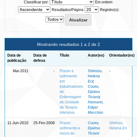
Classificar por:
Em ordem:
Resultados/Página
Registro(s):
Mostrando resultados 1 a 2 de 2
Data de
Data de
Título
Autor(es)
Orientador(es)
publicação
defesa
Mai-2011
-
Prazer e
Shimizu,
-
sofrimento
Helena
em
Eri
;
trabalhadores
Couto,
de
Djalma
Enfermagem
Ticiani
;
de Unidade
Hamann,
de Terapia
Edgar
Intensiva
Merchán
11-Jun-2010
25-Fev-2008
Prazer,
Couto,
Shimizu,
sofrimento e
Djalma
Helena Eri
riscos de
Ticiani