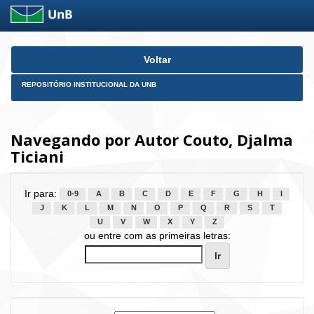
Skip
Voltar
navigation
REPOSITÓRIO INSTITUCIONAL DA UNB
Navegando por Autor Couto, Djalma
Ticiani
Ir para:
0-9
A
B
C
D
E
F
G
H
I
J
K
L
M
N
O
P
Q
R
S
T
U
V
W
X
Y
Z
ou entre com as primeiras letras: