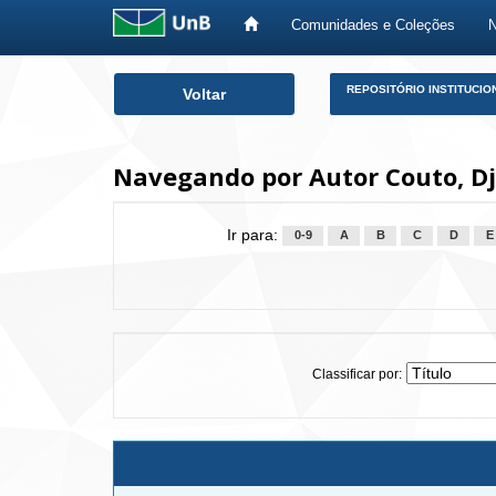
Comunidades e Coleções
Skip
REPOSITÓRIO INSTITUCIO
Voltar
navigation
Navegando por Autor Couto, Dj
Ir para:
0-9
A
B
C
D
E
Classificar por: