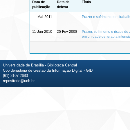
Data de
Data de
Título
publicação
defesa
Mai-2011
-
Prazer e sofrimento em traba
11-Jun-2010
25-Fev-2008
Prazer, sofrimento e riscos d
em unidade de terapia intensi
Universidade de Brasília - Biblioteca Central
Coordenadoria de Gestão da Informação Digital - GID
(61) 3107-2683
repositorio@unb.br