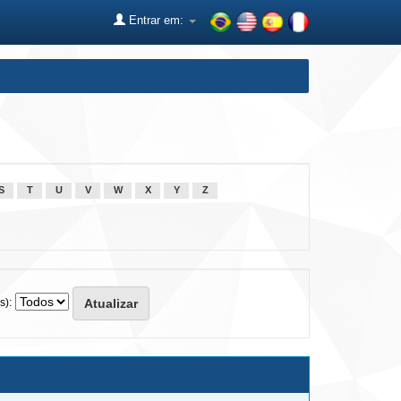
Entrar em:
S
T
U
V
W
X
Y
Z
s):