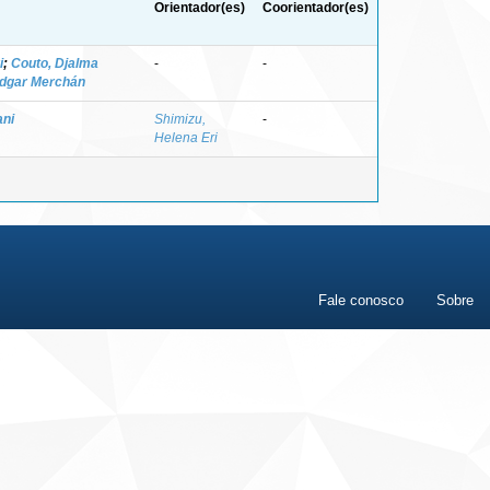
Orientador(es)
Coorientador(es)
i
;
Couto, Djalma
-
-
dgar Merchán
ani
Shimizu,
-
Helena Eri
Fale conosco
Sobre