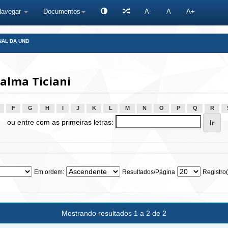
Navegar
Documentos
A-
A
A+
NAL DA UNB
alma Ticiani
F
G
H
I
J
K
L
M
N
O
P
Q
R
ou entre com as primeiras letras:
Em ordem:
Resultados/Página
Registro(
Mostrando resultados 1 a 2 de 2