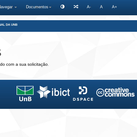
Navegar
Documentos
A-
A
A+
NAL DA UNB
s
do com a sua solicitação.