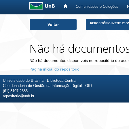
Comunidades e Coleções
Skip
REPOSITÓRIO INSTITUCIO
Voltar
navigation
Não há documento
Não há documentos disponíveis no repositório de acor
Página inicial do repositório
Universidade de Brasília - Biblioteca Central
Coordenadoria de Gestão da Informação Digital - GID
(61) 3107-2683
repositorio@unb.br