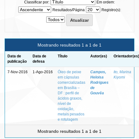
Classificar por:
Em ordem:
Resultados/Página
Registro(s):
Mostrando resultados 1 a 1 de 1
Data de
Data de
Título
Autor(es)
Orientador(es
publicação
defesa
7-Nov-2016
1-Ago-2016
Óleo de peixe
Campos,
Ito, Marina
em cápsulas
Heloisa
Kiyomi
comercializadas
Rodrigues
em Brasília –
de
DF : perfil de
Gouvêa
ácidos graxos,
nível de
oxidação,
metais pesados
e rotulagem
Mostrando resultados 1 a 1 de 1