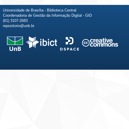
Universidade de Brasília - Biblioteca Central
Coordenadoria de Gestão da Informação Digital - GID
(61) 3107-2683
repositorio@unb.br
Fale conosco
Sobre