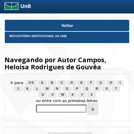
Skip
Voltar
navigation
REPOSITÓRIO INSTITUCIONAL DA UNB
Navegando por Autor Campos,
Heloisa Rodrigues de Gouvêa
Ir para:
0-9
A
B
C
D
E
F
G
H
I
J
K
L
M
N
O
P
Q
R
S
T
U
V
W
X
Y
Z
ou entre com as primeiras letras: