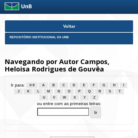
Skip
Voltar
navigation
REPOSITÓRIO INSTITUCIONAL DA UNB
Navegando por Autor Campos,
Heloisa Rodrigues de Gouvêa
Ir para:
0-9
A
B
C
D
E
F
G
H
I
J
K
L
M
N
O
P
Q
R
S
T
U
V
W
X
Y
Z
ou entre com as primeiras letras: