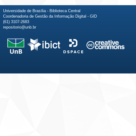
Universidade de Brasília - Biblioteca Central
Coordenadoria de Gestão da Informação Digital - GID
(61) 3107-2683
repositorio@unb.br
Fale conosco
Sobre