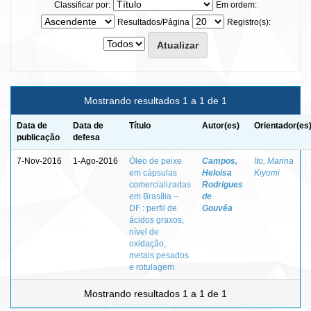
Classificar por:
Em ordem:
Resultados/Página
Registro(s):
Mostrando resultados 1 a 1 de 1
Data de
Data de
Título
Autor(es)
Orientador(es
publicação
defesa
7-Nov-2016
1-Ago-2016
Óleo de peixe
Campos,
Ito, Marina
em cápsulas
Heloisa
Kiyomi
comercializadas
Rodrigues
em Brasília –
de
DF : perfil de
Gouvêa
ácidos graxos,
nível de
oxidação,
metais pesados
e rotulagem
Mostrando resultados 1 a 1 de 1