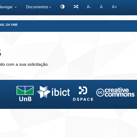
Navegar
Documentos
A-
A
A+
NAL DA UNB
s
do com a sua solicitação.