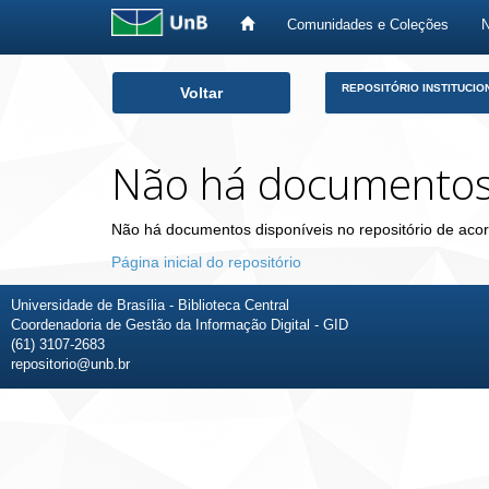
Comunidades e Coleções
Skip
REPOSITÓRIO INSTITUCIO
Voltar
navigation
Não há documento
Não há documentos disponíveis no repositório de acor
Página inicial do repositório
Universidade de Brasília - Biblioteca Central
Coordenadoria de Gestão da Informação Digital - GID
(61) 3107-2683
repositorio@unb.br