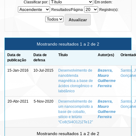
Classificar por:
Em ordem:
Resultados/Página
Registro(s):
Mostrando resultados 1 a 2 de 2
Data de
Data de
Título
Autor(es)
Orientad
publicação
defesa
15-Jan-2016
10-Jul-2015
Desenvolvimento de
Bezerra,
Santos, 
nanoblenda
Mauro
Gonçalve
magnética a base de
Guilherme
ácidos clorogênico e
Ferreira
labdânico
20-Abr-2021
5-Nov-2020
Desenvolvimento de
Bezerra,
Santos, 
um nanocompósito a
Mauro
Gonçalve
base de cobalto,
Guilherme
silício e telúrio
Ferreira
“Co8(Si4O12)2Te12”
Mostrando resultados 1 a 2 de 2