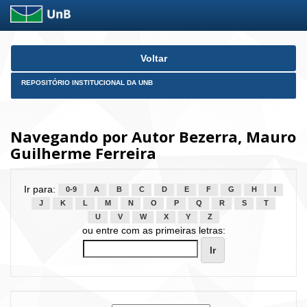
Skip
Voltar
navigation
REPOSITÓRIO INSTITUCIONAL DA UNB
Navegando por Autor Bezerra, Mauro
Guilherme Ferreira
Ir para:
0-9
A
B
C
D
E
F
G
H
I
J
K
L
M
N
O
P
Q
R
S
T
U
V
W
X
Y
Z
ou entre com as primeiras letras: