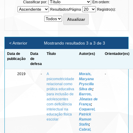
Classificar por:
Em ordem:
Resultados/Página
Registro(s):
< Anterior
Mostrando resultados 3 a 3 de 3
Data de
Data
Título
Autor(es)
Orientador(es)
publicação
de
defesa
2019
-
A
Morais,
-
psicomotricidade
Maryana
relacional como
Pryscilla
prática educativa
Silva de
;
para inclusão de
Barros,
adolescentes
Jônatas de
com deficiência
França
;
intelectual na
Coquerel,
educação física
Patrick
escolar
Ramon
Stafin
;
Cabral,