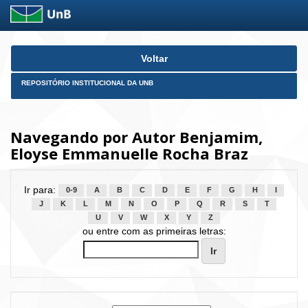
Skip
Voltar
navigation
REPOSITÓRIO INSTITUCIONAL DA UNB
Navegando por Autor Benjamim,
Eloyse Emmanuelle Rocha Braz
Ir para:
0-9
A
B
C
D
E
F
G
H
I
J
K
L
M
N
O
P
Q
R
S
T
U
V
W
X
Y
Z
ou entre com as primeiras letras: