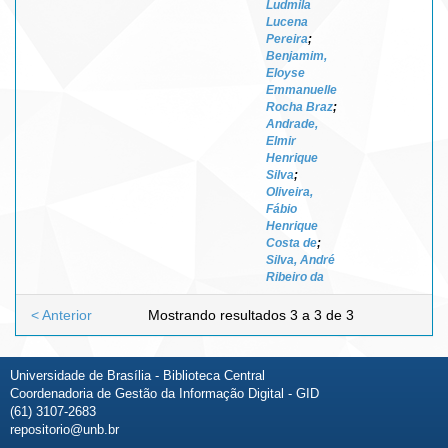
Ludmila
Lucena
Pereira
;
Benjamim,
Eloyse
Emmanuelle
Rocha Braz
;
Andrade,
Elmir
Henrique
Silva
;
Oliveira,
Fábio
Henrique
Costa de
;
Silva, André
Ribeiro da
< Anterior
Mostrando resultados 3 a 3 de 3
Universidade de Brasília - Biblioteca Central
Coordenadoria de Gestão da Informação Digital - GID
(61) 3107-2683
repositorio@unb.br