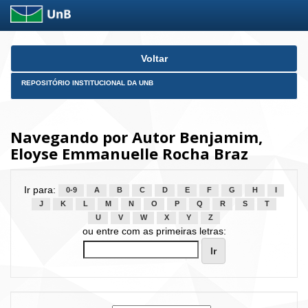
Skip
Voltar
navigation
REPOSITÓRIO INSTITUCIONAL DA UNB
Navegando por Autor Benjamim,
Eloyse Emmanuelle Rocha Braz
Ir para:
0-9
A
B
C
D
E
F
G
H
I
J
K
L
M
N
O
P
Q
R
S
T
U
V
W
X
Y
Z
ou entre com as primeiras letras: