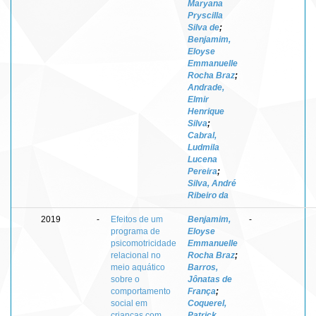
Maryana
Pryscilla
Silva de
;
Benjamim,
Eloyse
Emmanuelle
Rocha Braz
;
Andrade,
Elmir
Henrique
Silva
;
Cabral,
Ludmila
Lucena
Pereira
;
Silva, André
Ribeiro da
2019
-
Efeitos de um
Benjamim,
-
programa de
Eloyse
psicomotricidade
Emmanuelle
relacional no
Rocha Braz
;
meio aquático
Barros,
sobre o
Jônatas de
comportamento
França
;
social em
Coquerel,
crianças com
Patrick