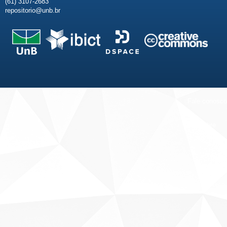
(61) 3107-2683
repositorio@unb.br
Fale conosco
Sobre