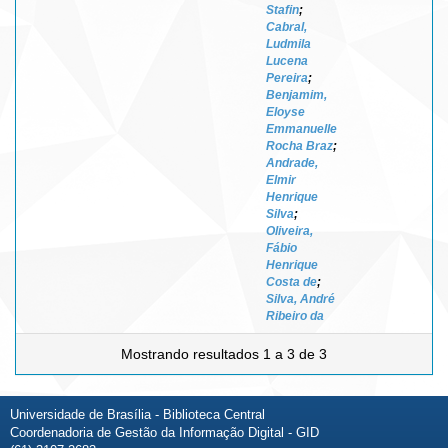
Stafin
;
Cabral,
Ludmila
Lucena
Pereira
;
Benjamim,
Eloyse
Emmanuelle
Rocha Braz
;
Andrade,
Elmir
Henrique
Silva
;
Oliveira,
Fábio
Henrique
Costa de
;
Silva, André
Ribeiro da
Mostrando resultados 1 a 3 de 3
Universidade de Brasília - Biblioteca Central
Coordenadoria de Gestão da Informação Digital - GID