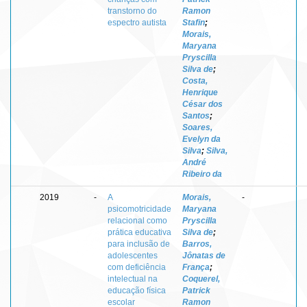
transtorno do
Ramon
espectro autista
Stafin
;
Morais,
Maryana
Pryscilla
Silva de
;
Costa,
Henrique
César dos
Santos
;
Soares,
Evelyn da
Silva
;
Silva,
André
Ribeiro da
2019
-
A
Morais,
-
psicomotricidade
Maryana
relacional como
Pryscilla
prática educativa
Silva de
;
para inclusão de
Barros,
adolescentes
Jônatas de
com deficiência
França
;
intelectual na
Coquerel,
educação física
Patrick
escolar
Ramon