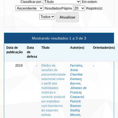
Classificar por:
Em ordem:
Resultados/Página
Registro(s):
Mostrando resultados 1 a 3 de 3
Data de
Data
Título
Autor(es)
Orientador(es)
publicação
de
defesa
2019
-
Efeitos de
Ferreira,
-
sessões de
Anna
psicomotricidade
Charline
relacional sobre
Dantas
;
o perfil das
Barros,
habilidades
Jônatas de
motoras e
França
;
controle postural
Coquerel,
em indivíduo
Patrick
com transtorno
Ramon
do espectro
Stafin
;
autista
Morais,