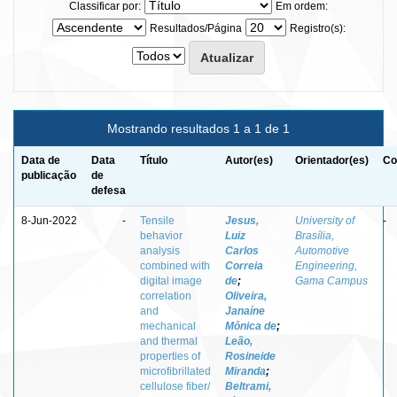
Classificar por:
Em ordem:
Resultados/Página
Registro(s):
Mostrando resultados 1 a 1 de 1
Data de
Data
Título
Autor(es)
Orientador(es)
Co
publicação
de
defesa
8-Jun-2022
-
Tensile
Jesus,
University of
-
behavior
Luiz
Brasília,
analysis
Carlos
Automotive
combined with
Correia
Engineering,
digital image
de
;
Gama Campus
correlation
Oliveira,
and
Janaíne
mechanical
Mônica de
;
and thermal
Leão,
properties of
Rosineide
microfibrillated
Miranda
;
cellulose fiber/
Beltrami,