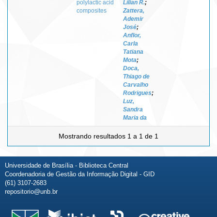
polylactic acid
Lílian R.
;
composites
Zattera,
Ademir
José
;
Anflor,
Carla
Tatiana
Mota
;
Doca,
Thiago de
Carvalho
Rodrigues
;
Luz,
Sandra
Maria da
Mostrando resultados 1 a 1 de 1
Universidade de Brasília - Biblioteca Central
Coordenadoria de Gestão da Informação Digital - GID
(61) 3107-2683
repositorio@unb.br