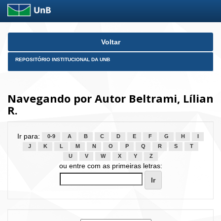
Skip
Voltar
navigation
REPOSITÓRIO INSTITUCIONAL DA UNB
Navegando por Autor Beltrami, Lílian
R.
Ir para:
0-9
A
B
C
D
E
F
G
H
I
J
K
L
M
N
O
P
Q
R
S
T
U
V
W
X
Y
Z
ou entre com as primeiras letras: