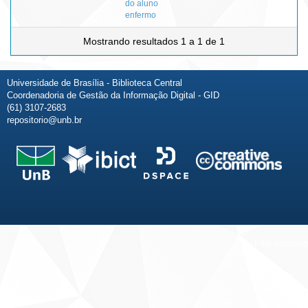
do aluno
enfermo
Mostrando resultados 1 a 1 de 1
Universidade de Brasília - Biblioteca Central
Coordenadoria de Gestão da Informação Digital - GID
(61) 3107-2683
repositorio@unb.br
Fale conosco
Sobre