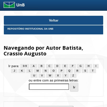
Skip
Voltar
navigation
REPOSITÓRIO INSTITUCIONAL DA UNB
Navegando por Autor Batista,
Crassio Augusto
Ir para:
0-9
A
B
C
D
E
F
G
H
I
J
K
L
M
N
O
P
Q
R
S
T
U
V
W
X
Y
Z
ou entre com as primeiras letras: