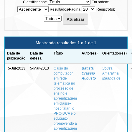
Classificar por:
Em ordem:
Resultados/Página
Registro(s):
Mostrando resultados 1 a 1 de 1
Data de
Data de
Título
Autor(es)
Orientador(es)
publicação
defesa
5-Jul-2013
5-Mar-2013
O uso do
Batista,
Souza,
computador
Crassio
Amaralina
em rede
Augusto
Miranda de
telemática no
processo de
ensino e
aprendizagem
em classe-
hospitalar : o
PRO-UCA e o
eduquito
promovendo a
aprendizagem