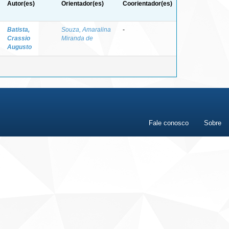
Autor(es)
Orientador(es)
Coorientador(es)
Batista,
Souza, Amaralina
-
Crassio
Miranda de
Augusto
Fale conosco
Sobre