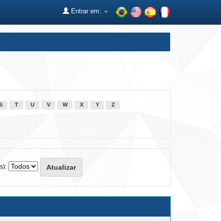
Entrar em:
S
T
U
V
W
X
Y
Z
s):