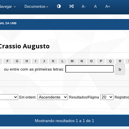
Navegar
Documentos
A-
A
A+
NAL DA UNB
Crassio Augusto
F
G
H
I
J
K
L
M
N
O
P
Q
R
ou entre com as primeiras letras:
Em ordem:
Resultados/Página
Registro(
Mostrando resultados 1 a 1 de 1