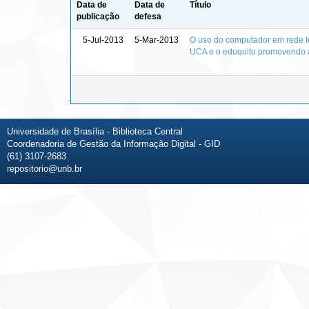
Data de
Data de
Título
publicação
defesa
5-Jul-2013
5-Mar-2013
O uso do computador em rede t
UCA e o eduquito promovendo 
Universidade de Brasília - Biblioteca Central
Coordenadoria de Gestão da Informação Digital - GID
(61) 3107-2683
repositorio@unb.br