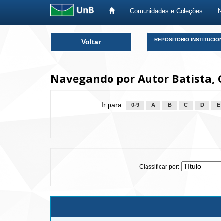
Comunidades e Coleções
Skip
REPOSITÓRIO INSTITUCIO
Voltar
navigation
Navegando por Autor Batista, 
Ir para:
0-9
A
B
C
D
E
Classificar por: