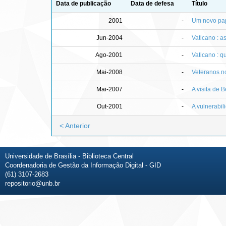
Data de publicação
Data de defesa
Título
2001
-
Um novo pap
Jun-2004
-
Vaticano : a
Ago-2001
-
Vaticano : q
Mai-2008
-
Veteranos n
Mai-2007
-
A visita de 
Out-2001
-
A vulnerabi
< Anterior
Universidade de Brasília - Biblioteca Central
Coordenadoria de Gestão da Informação Digital - GID
(61) 3107-2683
repositorio@unb.br