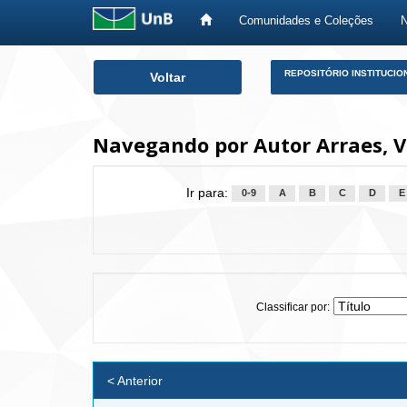
Comunidades e Coleções
Skip
REPOSITÓRIO INSTITUCIO
Voltar
navigation
Navegando por Autor Arraes, Vi
Ir para:
0-9
A
B
C
D
E
Classificar por:
< Anterior