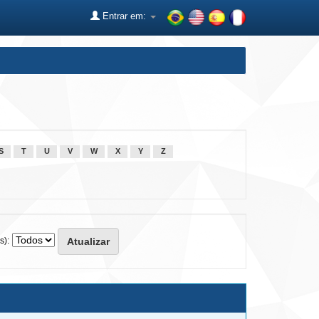
Entrar em:
S
T
U
V
W
X
Y
Z
s):