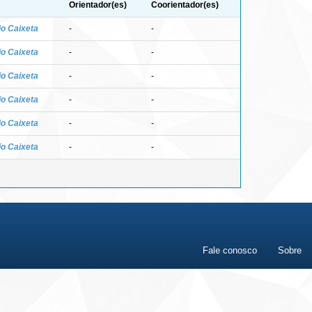
Orientador(es)
Coorientador(es)
io Caixeta
-
-
io Caixeta
-
-
io Caixeta
-
-
io Caixeta
-
-
io Caixeta
-
-
io Caixeta
-
-
Fale conosco
Sobre