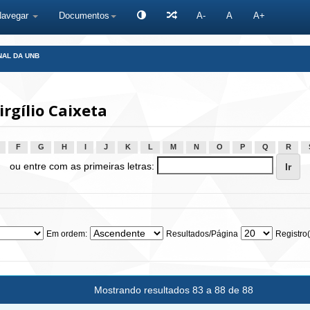
Navegar
Documentos
A-
A
A+
NAL DA UNB
rgílio Caixeta
F
G
H
I
J
K
L
M
N
O
P
Q
R
ou entre com as primeiras letras:
Em ordem:
Resultados/Página
Registro(
Mostrando resultados 83 a 88 de 88