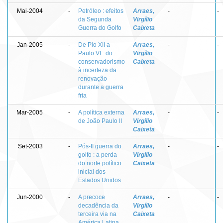
Mai-2004
-
Petróleo : efeitos
Arraes,
-
-
da Segunda
Virgílio
Guerra do Golfo
Caixeta
Jan-2005
-
De Pio XII a
Arraes,
-
-
Paulo VI : do
Virgílio
conservadorismo
Caixeta
à incerteza da
renovação
durante a guerra
fria
Mar-2005
-
A política externa
Arraes,
-
-
de João Paulo II
Virgílio
Caixeta
Set-2003
-
Pós-II guerra do
Arraes,
-
-
golfo : a perda
Virgílio
do norte político
Caixeta
inicial dos
Estados Unidos
Jun-2000
-
A precoce
Arraes,
-
-
decadência da
Virgílio
terceira via na
Caixeta
América Latina