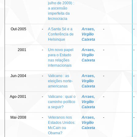
julho de 2009) :
a ascensão
imperfeita da
tecnocracia
Out-2005
-
A Santa Sé e a
Arraes,
-
-
Conferência de
Virgílio
Helsinque
Caixeta
2001
-
Um novo papel
Arraes,
-
-
para o Estado
Virgílio
nas relações
Caixeta
internacionais
Jun-2004
-
Vaticano : as
Arraes,
-
-
eleições norte-
Virgílio
americanas
Caixeta
Ago-2001
-
Vaticano : qual o
Arraes,
-
-
caminho político
Virgílio
a seguir?
Caixeta
Mai-2008
-
Veteranos nos
Arraes,
-
-
Estados Unidos:
Virgílio
McCain ou
Caixeta
Obama?