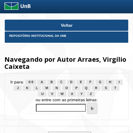
Skip
Voltar
navigation
REPOSITÓRIO INSTITUCIONAL DA UNB
Navegando por Autor Arraes, Virgílio
Caixeta
Ir para:
0-9
A
B
C
D
E
F
G
H
I
J
K
L
M
N
O
P
Q
R
S
T
U
V
W
X
Y
Z
ou entre com as primeiras letras: