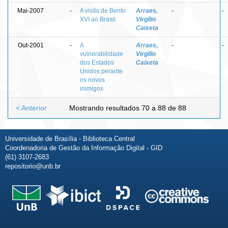
Mai-2007
-
A visita de Bento
Arraes,
-
-
XVI ao Brasil
Virgílio
Caixeta
Out-2001
-
A
Arraes,
-
-
vulnerabilidade
Virgílio
dos Estados
Caixeta
Unidos perante
os novos
inimigos
< Anterior
Mostrando resultados 70 a 88 de 88
Universidade de Brasília - Biblioteca Central
Coordenadoria de Gestão da Informação Digital - GID
(61) 3107-2683
repositorio@unb.br