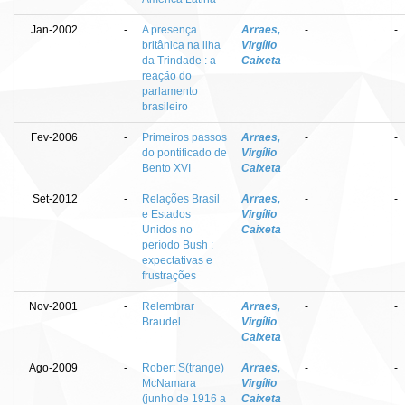
Jan-2002
-
A presença
Arraes,
-
-
britânica na ilha
Virgílio
da Trindade : a
Caixeta
reação do
parlamento
brasileiro
Fev-2006
-
Primeiros passos
Arraes,
-
-
do pontificado de
Virgílio
Bento XVI
Caixeta
Set-2012
-
Relações Brasil
Arraes,
-
-
e Estados
Virgílio
Unidos no
Caixeta
período Bush :
expectativas e
frustrações
Nov-2001
-
Relembrar
Arraes,
-
-
Braudel
Virgílio
Caixeta
Ago-2009
-
Robert S(trange)
Arraes,
-
-
McNamara
Virgílio
(junho de 1916 a
Caixeta