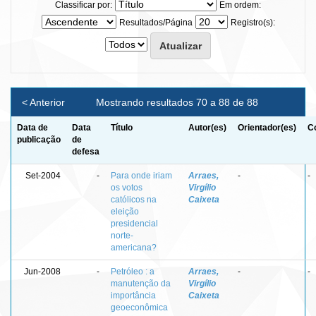
Classificar por:
Em ordem:
Resultados/Página
Registro(s):
< Anterior
Mostrando resultados 70 a 88 de 88
Data de
Data
Título
Autor(es)
Orientador(es)
C
publicação
de
defesa
Set-2004
-
Para onde iriam
Arraes,
-
-
os votos
Virgílio
católicos na
Caixeta
eleição
presidencial
norte-
americana?
Jun-2008
-
Petróleo : a
Arraes,
-
-
manutenção da
Virgílio
importância
Caixeta
geoeconômica