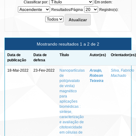
Classificar por:
Em ordem:
Resultados/Página
Registro(s):
Mostrando resultados 1 a 2 de 2
Data de
Data de
Título
Autor(es)
Orientador(es)
publicação
defesa
18-Mai-2022
23-Fev-2022
Nanopartículas
Araujo,
Silva, Fabricio
de
Robson
Machado
poli(pivalato
Teixeira
de vinila)
magnético
para
aplicações
biomédicas :
síntese,
caracterização
e avaliação de
citotoxicidade
em células de