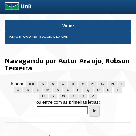
Skip
Voltar
navigation
REPOSITÓRIO INSTITUCIONAL DA UNB
Navegando por Autor Araujo, Robson
Teixeira
Ir para:
0-9
A
B
C
D
E
F
G
H
I
J
K
L
M
N
O
P
Q
R
S
T
U
V
W
X
Y
Z
ou entre com as primeiras letras: