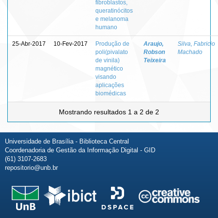
fibroblastos,
queratinócitos
e melanoma
humano
25-Abr-2017
10-Fev-2017
Produção de
Araujo,
Silva, Fabricio
poli(pivalato
Robson
Machado
de vinila)
Teixeira
magnético
visando
aplicações
biomédicas
Mostrando resultados 1 a 2 de 2
Universidade de Brasília - Biblioteca Central
Coordenadoria de Gestão da Informação Digital - GID
(61) 3107-2683
repositorio@unb.br