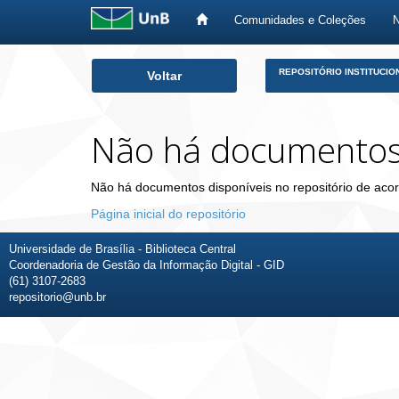
Comunidades e Coleções
Skip
REPOSITÓRIO INSTITUCIO
Voltar
navigation
Não há documento
Não há documentos disponíveis no repositório de acor
Página inicial do repositório
Universidade de Brasília - Biblioteca Central
Coordenadoria de Gestão da Informação Digital - GID
(61) 3107-2683
repositorio@unb.br