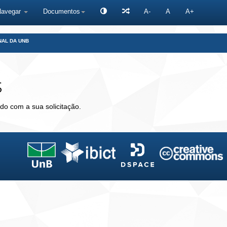
Navegar
Documentos
A-
A
A+
NAL DA UNB
s
do com a sua solicitação.