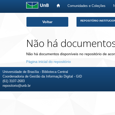
Comunidades e Coleções
Skip
REPOSITÓRIO INSTITUCIO
Voltar
navigation
Não há documento
Não há documentos disponíveis no repositório de acor
Página inicial do repositório
Universidade de Brasília - Biblioteca Central
Coordenadoria de Gestão da Informação Digital - GID
(61) 3107-2683
repositorio@unb.br