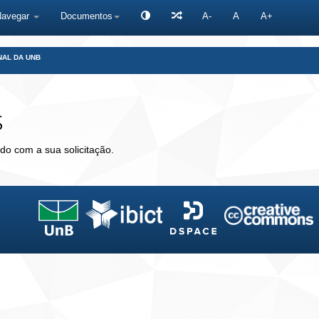
Navegar
Documentos
A-
A
A+
NAL DA UNB
s
do com a sua solicitação.