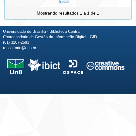
fractal
Mostrando resultados 1 a 1 de 1
Universidade de Brasília - Biblioteca Central
Coordenadoria de Gestão da Informação Digital - GID
(61) 3107-2683
repositorio@unb.br
Fale conosco
Sobre