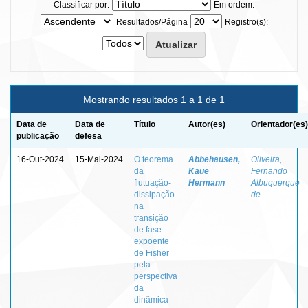
Classificar por:
Em ordem:
Resultados/Página
Registro(s):
Mostrando resultados 1 a 1 de 1
Data de
Data de
Título
Autor(es)
Orientador(es)
publicação
defesa
16-Out-2024
15-Mai-2024
O teorema
Abbehausen,
Oliveira,
da
Kaue
Fernando
flutuação-
Hermann
Albuquerque
dissipação
de
na
transição
de fase :
expoente
de Fisher
pela
perspectiva
da
dinâmica