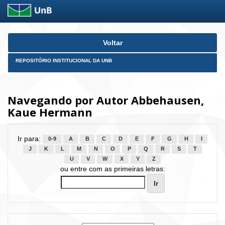
Skip
Voltar
navigation
REPOSITÓRIO INSTITUCIONAL DA UNB
Navegando por Autor Abbehausen,
Kaue Hermann
Ir para:
0-9
A
B
C
D
E
F
G
H
I
J
K
L
M
N
O
P
Q
R
S
T
U
V
W
X
Y
Z
ou entre com as primeiras letras: