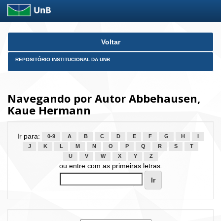
Skip
Voltar
navigation
REPOSITÓRIO INSTITUCIONAL DA UNB
Navegando por Autor Abbehausen,
Kaue Hermann
Ir para:
0-9
A
B
C
D
E
F
G
H
I
J
K
L
M
N
O
P
Q
R
S
T
U
V
W
X
Y
Z
ou entre com as primeiras letras: