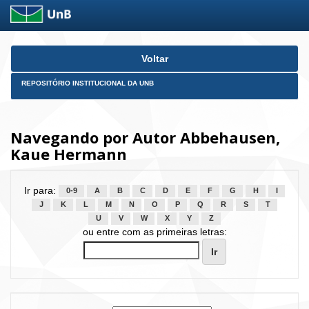
Skip
Voltar
navigation
REPOSITÓRIO INSTITUCIONAL DA UNB
Navegando por Autor Abbehausen,
Kaue Hermann
Ir para:
0-9
A
B
C
D
E
F
G
H
I
J
K
L
M
N
O
P
Q
R
S
T
U
V
W
X
Y
Z
ou entre com as primeiras letras: