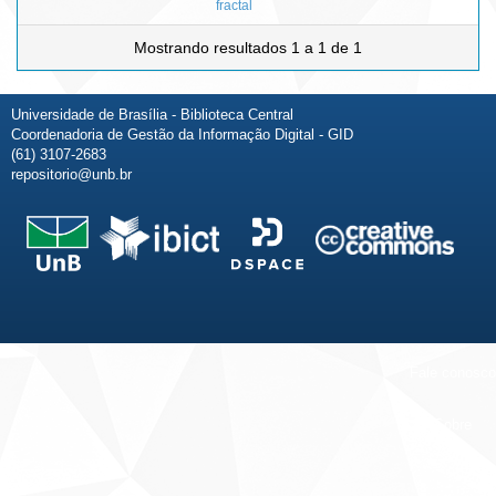
fractal
Mostrando resultados 1 a 1 de 1
Universidade de Brasília - Biblioteca Central
Coordenadoria de Gestão da Informação Digital - GID
(61) 3107-2683
repositorio@unb.br
Fale conosco
Sobre