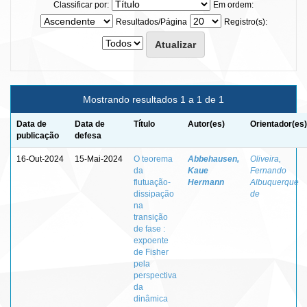
Classificar por:
Em ordem:
Resultados/Página
Registro(s):
Mostrando resultados 1 a 1 de 1
Data de
Data de
Título
Autor(es)
Orientador(es)
publicação
defesa
16-Out-2024
15-Mai-2024
O teorema
Abbehausen,
Oliveira,
da
Kaue
Fernando
flutuação-
Hermann
Albuquerque
dissipação
de
na
transição
de fase :
expoente
de Fisher
pela
perspectiva
da
dinâmica