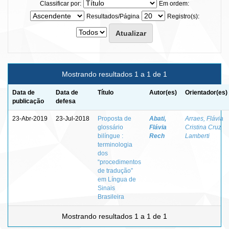
Classificar por:
Em ordem:
Resultados/Página
Registro(s):
Mostrando resultados 1 a 1 de 1
Data de
Data de
Título
Autor(es)
Orientador(es)
publicação
defesa
23-Abr-2019
23-Jul-2018
Proposta de
Abati,
Arraes, Flávia
glossário
Flávia
Cristina Cruz
bilíngue :
Rech
Lamberti
terminologia
dos
“procedimentos
de tradução”
em Língua de
Sinais
Brasileira
Mostrando resultados 1 a 1 de 1