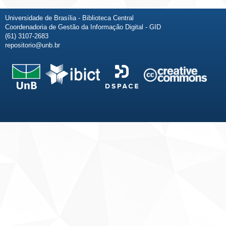
Universidade de Brasília - Biblioteca Central
Coordenadoria de Gestão da Informação Digital - GID
(61) 3107-2683
repositorio@unb.br
Fale conosco
Sobre