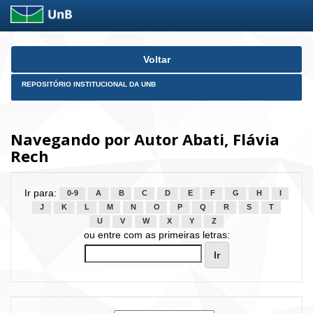
Skip
Voltar
navigation
REPOSITÓRIO INSTITUCIONAL DA UNB
Navegando por Autor Abati, Flávia
Rech
Ir para:
0-9
A
B
C
D
E
F
G
H
I
J
K
L
M
N
O
P
Q
R
S
T
U
V
W
X
Y
Z
ou entre com as primeiras letras: