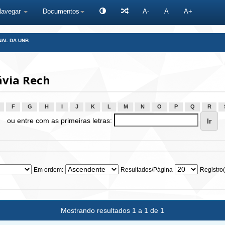
Navegar
Documentos
A-
A
A+
NAL DA UNB
ávia Rech
F
G
H
I
J
K
L
M
N
O
P
Q
R
ou entre com as primeiras letras:
Em ordem:
Resultados/Página
Registro(
Mostrando resultados 1 a 1 de 1