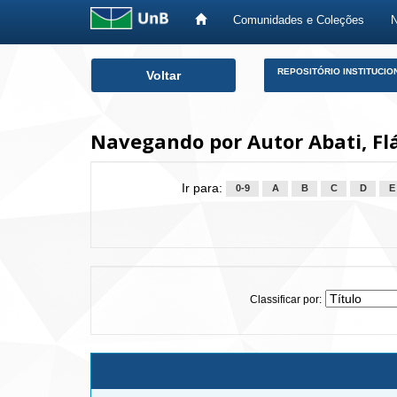
Comunidades e Coleções
Skip
REPOSITÓRIO INSTITUCIO
Voltar
navigation
Navegando por Autor Abati, Fl
Ir para:
0-9
A
B
C
D
E
Classificar por: