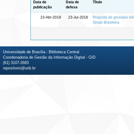
Data de
Data de
Título
publicação
defesa
23-Abr-2019
23-Jul-2018
Proposta de glossário bi
Sinais Brasileira
Universidade de Brasília - Biblioteca Central
Coordenadoria de Gestão da Informação Digital - GID
(61) 3107-2683
repositorio@unb.br