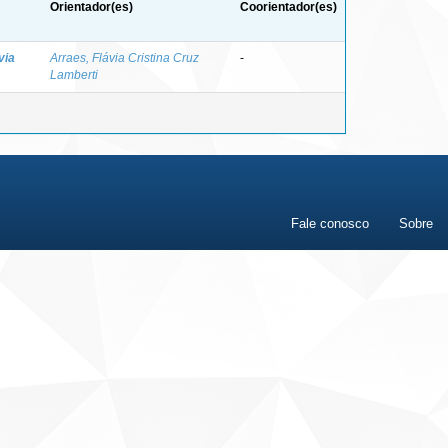
Orientador(es)
Coorientador(es)
via
Arraes, Flávia Cristina Cruz
-
Lamberti
Fale conosco
Sobre