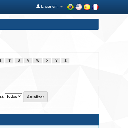
Entrar em:
S
T
U
V
W
X
Y
Z
s):