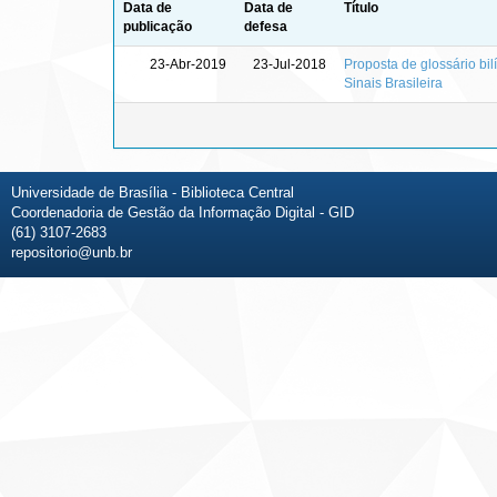
Data de
Data de
Título
publicação
defesa
23-Abr-2019
23-Jul-2018
Proposta de glossário bi
Sinais Brasileira
Universidade de Brasília - Biblioteca Central
Coordenadoria de Gestão da Informação Digital - GID
(61) 3107-2683
repositorio@unb.br