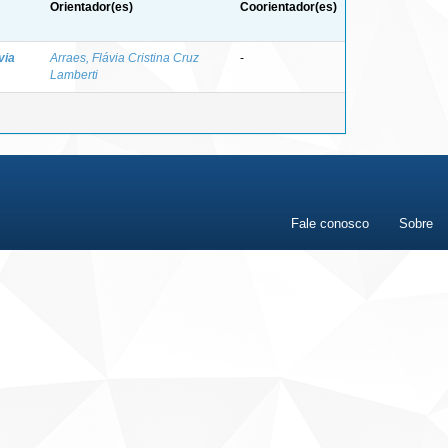
Orientador(es)
Coorientador(es)
via
Arraes, Flávia Cristina Cruz
-
Lamberti
Fale conosco
Sobre