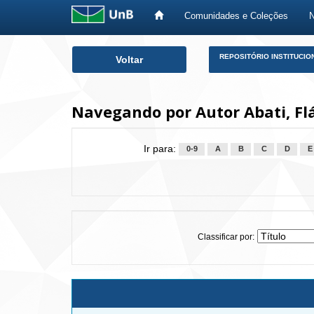
Comunidades e Coleções
Skip
REPOSITÓRIO INSTITUCIO
Voltar
navigation
Navegando por Autor Abati, Fl
Ir para:
0-9
A
B
C
D
E
Classificar por: