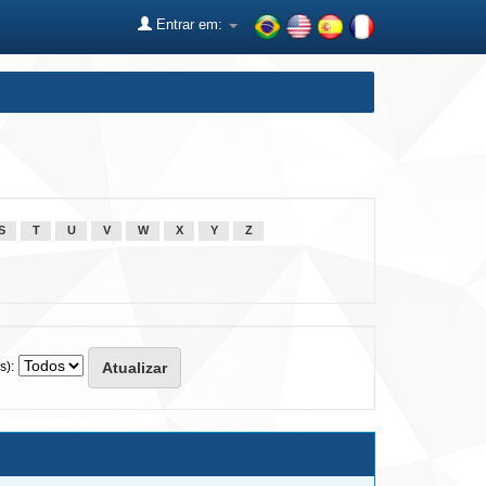
Entrar em:
S
T
U
V
W
X
Y
Z
s):