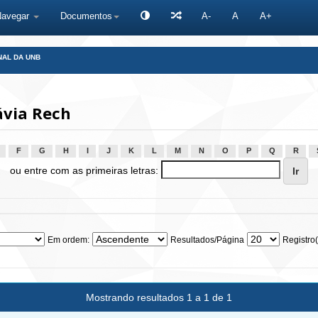
Navegar
Documentos
A-
A
A+
NAL DA UNB
ávia Rech
F
G
H
I
J
K
L
M
N
O
P
Q
R
ou entre com as primeiras letras:
Em ordem:
Resultados/Página
Registro(
Mostrando resultados 1 a 1 de 1