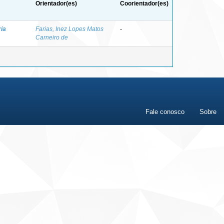
Orientador(es)
Coorientador(es)
ia
Farias, Inez Lopes Matos
-
Carneiro de
Fale conosco
Sobre