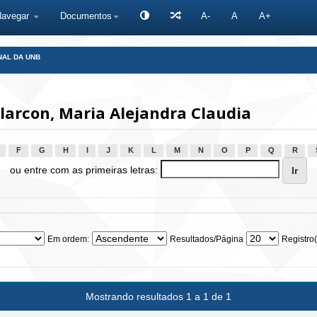
Navegar
Documentos
A-
A
A+
NAL DA UNB
arcon, Maria Alejandra Claudia
F
G
H
I
J
K
L
M
N
O
P
Q
R
ou entre com as primeiras letras:
Em ordem:
Resultados/Página
Registro(
Mostrando resultados 1 a 1 de 1