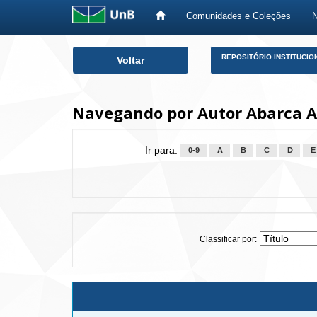
Comunidades e Coleções
Skip
REPOSITÓRIO INSTITUCIO
Voltar
navigation
Navegando por Autor Abarca Al
Ir para:
0-9
A
B
C
D
E
Classificar por: