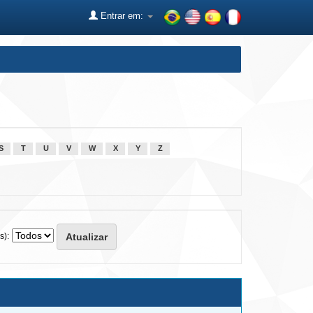
Entrar em:
S
T
U
V
W
X
Y
Z
s):