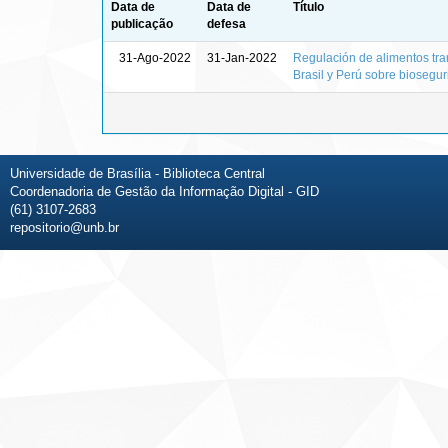
Data de
Data de
Título
publicação
defesa
31-Ago-2022
31-Jan-2022
Regulación de alimentos tran
Brasil y Perú sobre biosegu
Universidade de Brasília - Biblioteca Central
Coordenadoria de Gestão da Informação Digital - GID
(61) 3107-2683
repositorio@unb.br