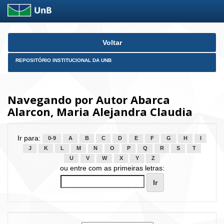
Skip
Voltar
navigation
REPOSITÓRIO INSTITUCIONAL DA UNB
Navegando por Autor Abarca
Alarcon, Maria Alejandra Claudia
Ir para:
0-9
A
B
C
D
E
F
G
H
I
J
K
L
M
N
O
P
Q
R
S
T
U
V
W
X
Y
Z
ou entre com as primeiras letras: