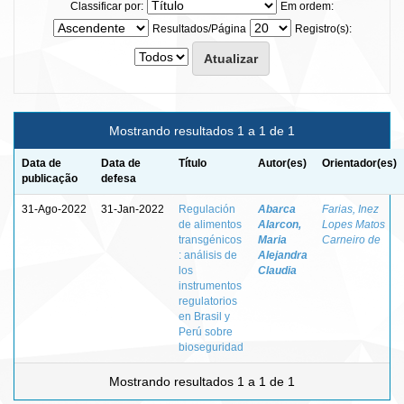
Classificar por:
Em ordem:
Resultados/Página
Registro(s):
Mostrando resultados 1 a 1 de 1
Data de
Data de
Título
Autor(es)
Orientador(es)
publicação
defesa
31-Ago-2022
31-Jan-2022
Regulación
Abarca
Farias, Inez
de alimentos
Alarcon,
Lopes Matos
transgénicos
Maria
Carneiro de
: análisis de
Alejandra
los
Claudia
instrumentos
regulatorios
en Brasil y
Perú sobre
bioseguridad
Mostrando resultados 1 a 1 de 1