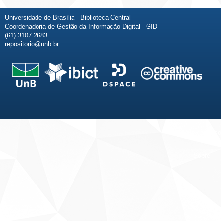
Universidade de Brasília - Biblioteca Central
Coordenadoria de Gestão da Informação Digital - GID
(61) 3107-2683
repositorio@unb.br
Fale conosco
Sobre