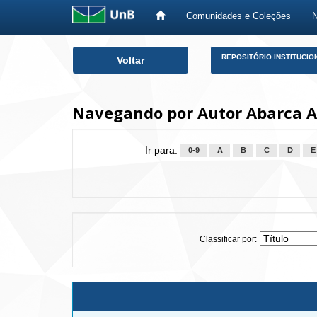
Comunidades e Coleções
Skip
REPOSITÓRIO INSTITUCIO
Voltar
navigation
Navegando por Autor Abarca Al
Ir para:
0-9
A
B
C
D
E
Classificar por: