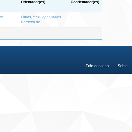
Orientador(es)
Coorientador(es)
ia
Farias, Inez Lopes Matos
-
Carneiro de
Fale conosco
Sobre