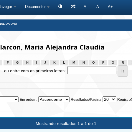
Navegar
Documentos
A-
A
A+
NAL DA UNB
arcon, Maria Alejandra Claudia
F
G
H
I
J
K
L
M
N
O
P
Q
R
ou entre com as primeiras letras:
Em ordem:
Resultados/Página
Registro(
Mostrando resultados 1 a 1 de 1