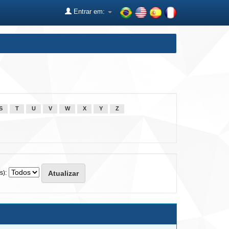
Entrar em:
S
T
U
V
W
X
Y
Z
s):