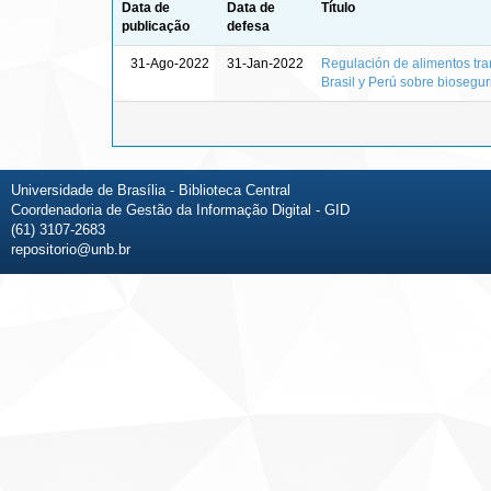
Data de
Data de
Título
publicação
defesa
31-Ago-2022
31-Jan-2022
Regulación de alimentos tran
Brasil y Perú sobre biosegu
Universidade de Brasília - Biblioteca Central
Coordenadoria de Gestão da Informação Digital - GID
(61) 3107-2683
repositorio@unb.br