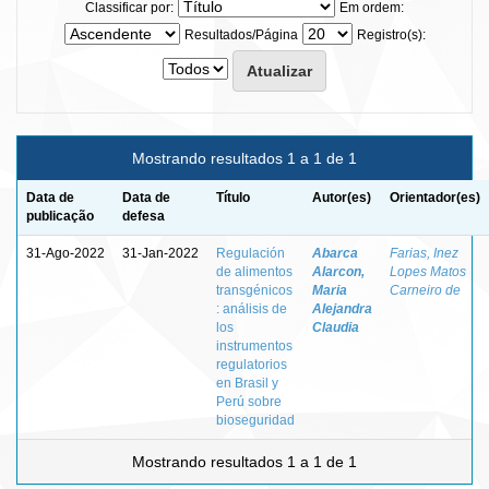
Classificar por:
Em ordem:
Resultados/Página
Registro(s):
Mostrando resultados 1 a 1 de 1
Data de
Data de
Título
Autor(es)
Orientador(es)
publicação
defesa
31-Ago-2022
31-Jan-2022
Regulación
Abarca
Farias, Inez
de alimentos
Alarcon,
Lopes Matos
transgénicos
Maria
Carneiro de
: análisis de
Alejandra
los
Claudia
instrumentos
regulatorios
en Brasil y
Perú sobre
bioseguridad
Mostrando resultados 1 a 1 de 1