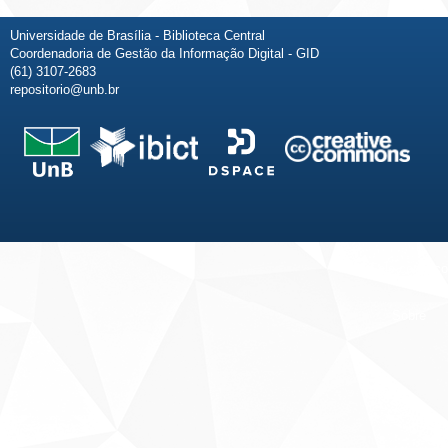
Universidade de Brasília - Biblioteca Central
Coordenadoria de Gestão da Informação Digital - GID
(61) 3107-2683
repositorio@unb.br
Fale conosco
Sobre