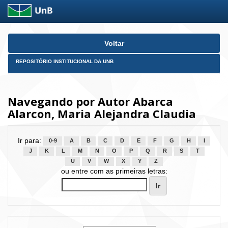
Skip
Voltar
navigation
REPOSITÓRIO INSTITUCIONAL DA UNB
Navegando por Autor Abarca
Alarcon, Maria Alejandra Claudia
Ir para:
0-9
A
B
C
D
E
F
G
H
I
J
K
L
M
N
O
P
Q
R
S
T
U
V
W
X
Y
Z
ou entre com as primeiras letras: