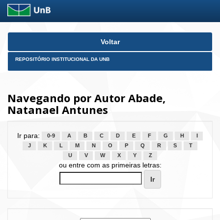
Skip
Voltar
navigation
REPOSITÓRIO INSTITUCIONAL DA UNB
Navegando por Autor Abade,
Natanael Antunes
Ir para:
0-9
A
B
C
D
E
F
G
H
I
J
K
L
M
N
O
P
Q
R
S
T
U
V
W
X
Y
Z
ou entre com as primeiras letras: