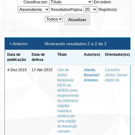
Classificar por:
Em ordem:
Resultados/Página
Registro(s):
< Anterior
Mostrando resultados 2 a 2 de 2
Data de
Data de
Título
Autor(es)
Orientador(es)
publicação
defesa
4-Dez-2015
17-Abr-2015
Uso de
Abade,
Carvalho
séries
Natanael
Júnior, Osmar
temporais
Antunes
Abílio de
NDVI do
MODIS para
mapeamento
da cobertura
vegetal
natural e
exótica em
uma região
de transição
cerrado-