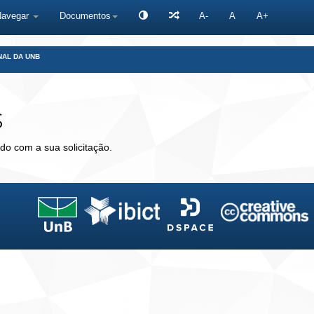
Navegar
Documentos
A-
A
A+
NAL DA UNB
s
do com a sua solicitação.