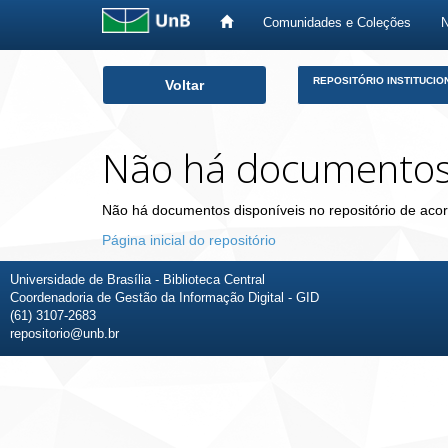
Comunidades e Coleções
Skip
REPOSITÓRIO INSTITUCIO
Voltar
navigation
Não há documento
Não há documentos disponíveis no repositório de acor
Página inicial do repositório
Universidade de Brasília - Biblioteca Central
Coordenadoria de Gestão da Informação Digital - GID
(61) 3107-2683
repositorio@unb.br