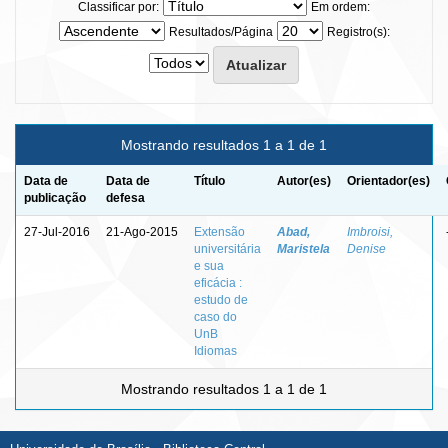
Classificar por:
Em ordem:
Resultados/Página
Registro(s):
Mostrando resultados 1 a 1 de 1
Data de
Data de
Título
Autor(es)
Orientador(es)
publicação
defesa
27-Jul-2016
21-Ago-2015
Extensão
Abad,
Imbroisi,
universitária
Maristela
Denise
e sua
eficácia :
estudo de
caso do
UnB
Idiomas
Mostrando resultados 1 a 1 de 1