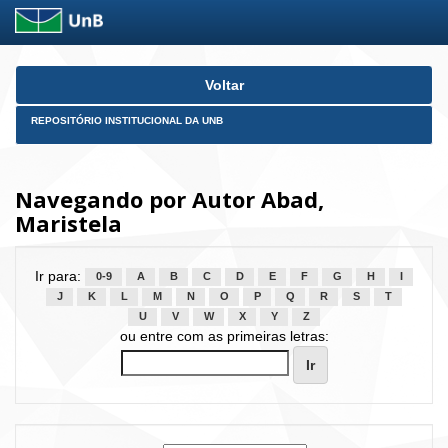
Skip
Voltar
navigation
REPOSITÓRIO INSTITUCIONAL DA UNB
Navegando por Autor Abad,
Maristela
Ir para:
0-9
A
B
C
D
E
F
G
H
I
J
K
L
M
N
O
P
Q
R
S
T
U
V
W
X
Y
Z
ou entre com as primeiras letras: