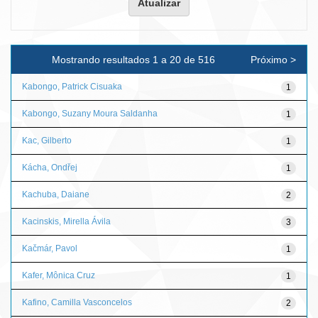
Mostrando resultados 1 a 20 de 516
Próximo >
Kabongo, Patrick Cisuaka
1
Kabongo, Suzany Moura Saldanha
1
Kac, Gilberto
1
Kácha, Ondřej
1
Kachuba, Daiane
2
Kacinskis, Mirella Ávila
3
Kačmár, Pavol
1
Kafer, Mônica Cruz
1
Kafino, Camilla Vasconcelos
2