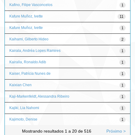
Kafino, Filipe Vasconcelos
1
Kafure Muñoz, Ivette
11
Kafure Muñoz, Ivette
1
Kaihami, Gilberto Hideo
2
Kairala, Andréa Lopes Ramires
1
Kairalla, Ronaldo Adib
1
Kaiser, Patrícia Nunes de
1
Kaixian Chen
1
Kaji-Markenfeldt, Alessandra Ribeiro
1
Kajiki, Lia Nahomi
1
Kajimoto, Denise
1
Mostrando resultados 1 a 20 de 516
Próximo >