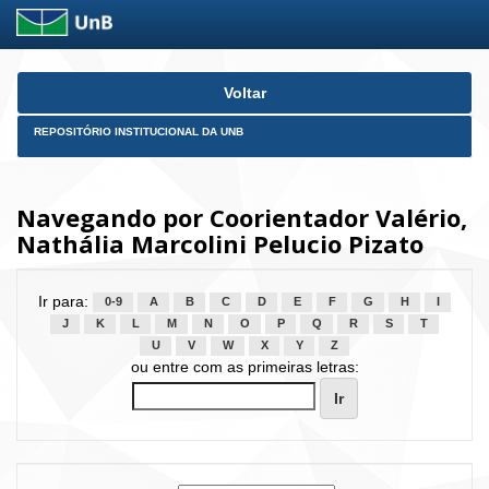
Skip
Voltar
navigation
REPOSITÓRIO INSTITUCIONAL DA UNB
Navegando por Coorientador Valério,
Nathália Marcolini Pelucio Pizato
Ir para:
0-9
A
B
C
D
E
F
G
H
I
J
K
L
M
N
O
P
Q
R
S
T
U
V
W
X
Y
Z
ou entre com as primeiras letras: