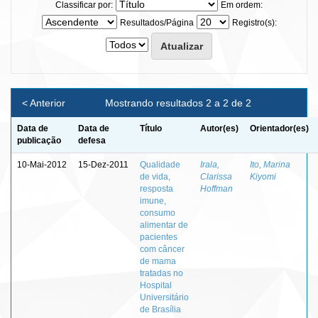
Classificar por:
Em ordem:
Resultados/Página
Registro(s):
< Anterior
Mostrando resultados 2 a 2 de 2
Data de
Data de
Título
Autor(es)
Orientador(es)
publicação
defesa
10-Mai-2012
15-Dez-2011
Qualidade
Irala,
Ito, Marina
de vida,
Clarissa
Kiyomi
resposta
Hoffman
imune,
consumo
alimentar de
pacientes
com câncer
de mama
tratadas no
Hospital
Universitário
de Brasília