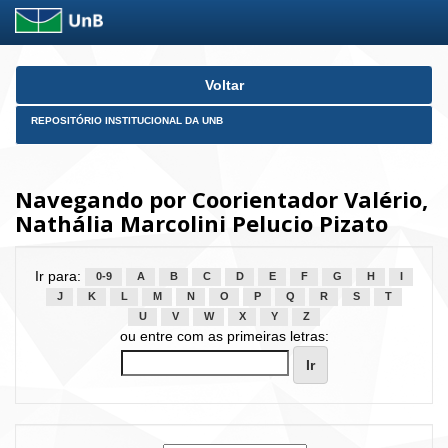
Skip
Voltar
navigation
REPOSITÓRIO INSTITUCIONAL DA UNB
Navegando por Coorientador Valério,
Nathália Marcolini Pelucio Pizato
Ir para:
0-9
A
B
C
D
E
F
G
H
I
J
K
L
M
N
O
P
Q
R
S
T
U
V
W
X
Y
Z
ou entre com as primeiras letras: