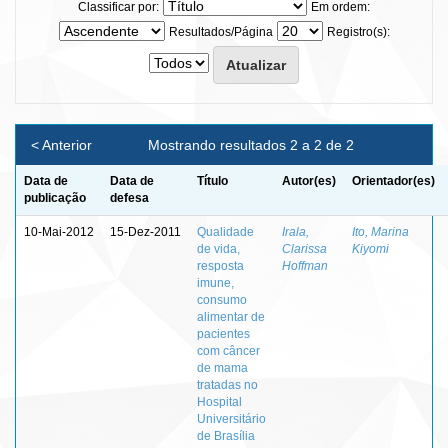
Classificar por:
Em ordem:
Resultados/Página
Registro(s):
< Anterior
Mostrando resultados 2 a 2 de 2
Data de
Data de
Título
Autor(es)
Orientador(es)
publicação
defesa
10-Mai-2012
15-Dez-2011
Qualidade
Irala,
Ito, Marina
de vida,
Clarissa
Kiyomi
resposta
Hoffman
imune,
consumo
alimentar de
pacientes
com câncer
de mama
tratadas no
Hospital
Universitário
de Brasília