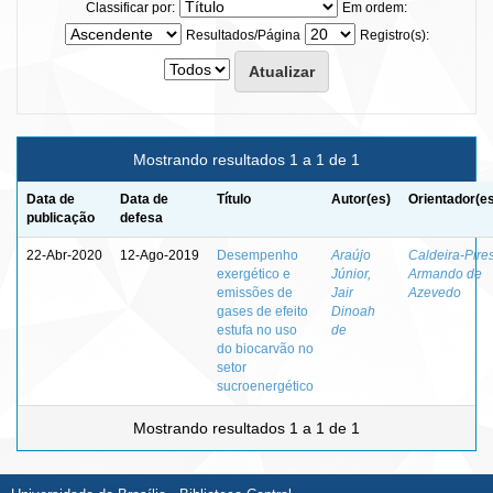
Classificar por:
Em ordem:
Resultados/Página
Registro(s):
Mostrando resultados 1 a 1 de 1
Data de
Data de
Título
Autor(es)
Orientador(e
publicação
defesa
22-Abr-2020
12-Ago-2019
Desempenho
Araújo
Caldeira-Pires
exergético e
Júnior,
Armando de
emissões de
Jair
Azevedo
gases de efeito
Dinoah
estufa no uso
de
do biocarvão no
setor
sucroenergético
Mostrando resultados 1 a 1 de 1