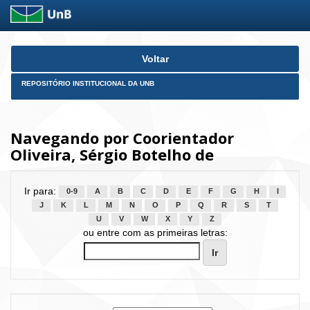
Skip
Voltar
navigation
REPOSITÓRIO INSTITUCIONAL DA UNB
Navegando por Coorientador
Oliveira, Sérgio Botelho de
Ir para:
0-9
A
B
C
D
E
F
G
H
I
J
K
L
M
N
O
P
Q
R
S
T
U
V
W
X
Y
Z
ou entre com as primeiras letras: