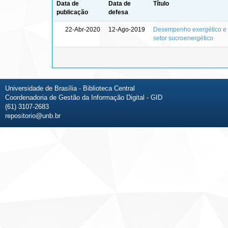
Data de
Data de
Título
publicação
defesa
22-Abr-2020
12-Ago-2019
Desempenho exergético e e
setor sucroenergético
Universidade de Brasília - Biblioteca Central
Coordenadoria de Gestão da Informação Digital - GID
(61) 3107-2683
repositorio@unb.br