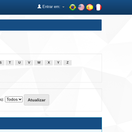
Entrar em:
S
T
U
V
W
X
Y
Z
s):