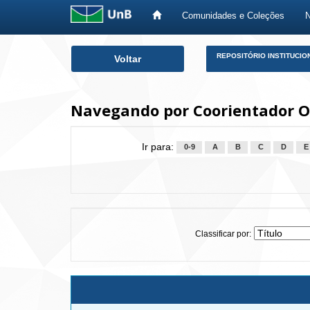
Comunidades e Coleções
Skip
REPOSITÓRIO INSTITUCIO
Voltar
navigation
Navegando por Coorientador Ol
Ir para:
0-9
A
B
C
D
E
Classificar por: