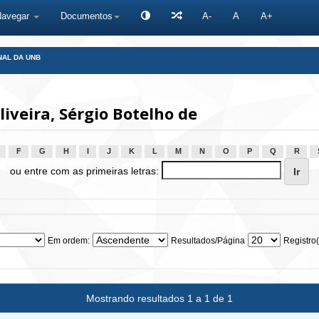
Navegar
Documentos
A-
A
A+
NAL DA UNB
iveira, Sérgio Botelho de
F
G
H
I
J
K
L
M
N
O
P
Q
R
ou entre com as primeiras letras:
Em ordem:
Resultados/Página
Registro(
Mostrando resultados 1 a 1 de 1