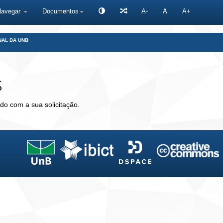
Navegar
Documentos
A-
A
A+
NAL DA UNB
s
do com a sua solicitação.