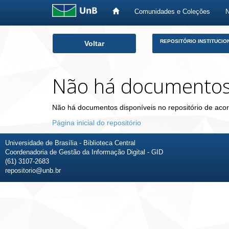
Comunidades e Coleções
Skip
REPOSITÓRIO INSTITUCIO
Voltar
navigation
Não há documento
Não há documentos disponíveis no repositório de acor
Página inicial do repositório
Universidade de Brasília - Biblioteca Central
Coordenadoria de Gestão da Informação Digital - GID
(61) 3107-2683
repositorio@unb.br