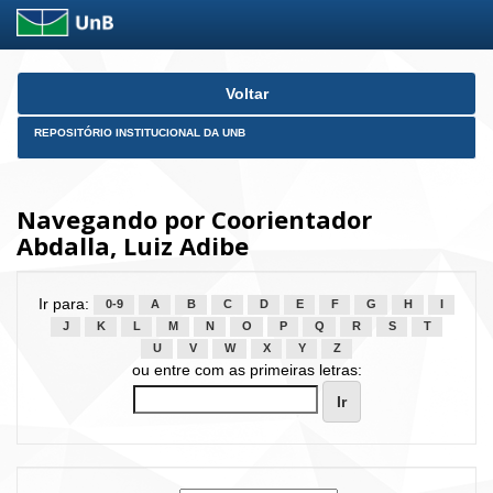
Skip
Voltar
navigation
REPOSITÓRIO INSTITUCIONAL DA UNB
Navegando por Coorientador
Abdalla, Luiz Adibe
Ir para:
0-9
A
B
C
D
E
F
G
H
I
J
K
L
M
N
O
P
Q
R
S
T
U
V
W
X
Y
Z
ou entre com as primeiras letras: