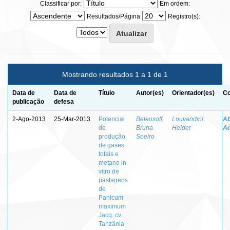
Classificar por:
Em ordem:
Resultados/Página
Registro(s):
Mostrando resultados 1 a 1 de 1
Data de
Data de
Título
Autor(es)
Orientador(es)
Co
publicação
defesa
2-Ago-2013
25-Mar-2013
Potencial
Beleosoff,
Louvandini,
Ab
de
Bruna
Helder
Ad
produção
Soeiro
de gases
totais e
metano in
vitro de
pastagens
de
Panicum
maximum
Jacq. cv.
Tanzânia