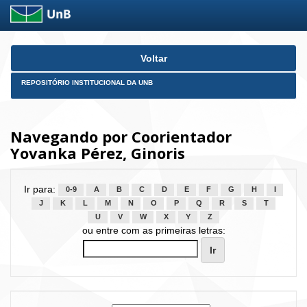
Skip
Voltar
navigation
REPOSITÓRIO INSTITUCIONAL DA UNB
Navegando por Coorientador
Yovanka Pérez, Ginoris
Ir para:
0-9
A
B
C
D
E
F
G
H
I
J
K
L
M
N
O
P
Q
R
S
T
U
V
W
X
Y
Z
ou entre com as primeiras letras: