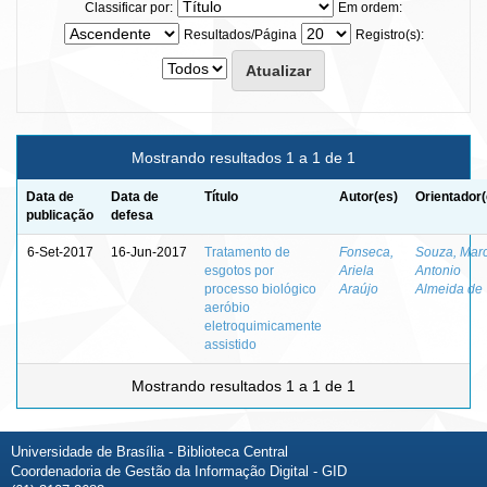
Classificar por:
Em ordem:
Resultados/Página
Registro(s):
Mostrando resultados 1 a 1 de 1
Data de
Data de
Título
Autor(es)
Orientador(
publicação
defesa
6-Set-2017
16-Jun-2017
Tratamento de
Fonseca,
Souza, Mar
esgotos por
Ariela
Antonio
processo biológico
Araújo
Almeida de
aeróbio
eletroquimicamente
assistido
Mostrando resultados 1 a 1 de 1
Universidade de Brasília - Biblioteca Central
Coordenadoria de Gestão da Informação Digital - GID