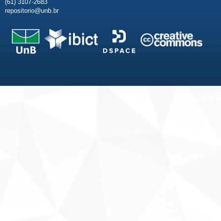
(61) 3107-2683
repositorio@unb.br
Fale conosco
Sobre