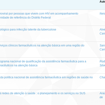
Aut
etroviral por pessoas que vivem com HIV em acompanhamento
Nei
idade de referência do Distrito Federal
lógico para infecção latente da tuberculose
Alv
Car
rviços clínicos farmacêuticos na atenção básica em uma região do
Sant
Car
ograma nacional de qualificação da assistência farmacêutica para a
Rodr
rmacêuticos na atenção básica
Silv
 da politica nacional de assistência farmacêutica em regiões de saúde no
Chav
as redes de atenção à saúde : o planejamento e os serviços no SUS
Araú
de