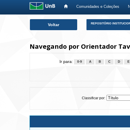
Comunidades e Coleções
Skip
REPOSITÓRIO INSTITUCIO
Voltar
navigation
Navegando por Orientador Tav
Ir para:
0-9
A
B
C
D
E
Classificar por: