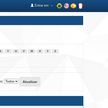
Entrar em:
S
T
U
V
W
X
Y
Z
s):