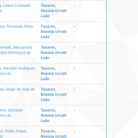
a, Letisa Comparin
Tavares,
-
la
Noemia Urruth
Leão
nça, Fernanda Alves
Tavares,
-
Noemia Urruth
Leão
ueiredo, Alessandra
Tavares,
-
oline Domingos de
Noemia Urruth
Leão
a, Wendell Rodrigues
Tavares,
-
eira da
Noemia Urruth
Leão
ar, Diogo do Vale de
Tavares,
-
Noemia Urruth
Leão
eira, Donizete
Tavares,
-
eira de
Noemia Urruth
Leão
ra, Pedro Felipe
Tavares,
-
to
Noemia Urruth