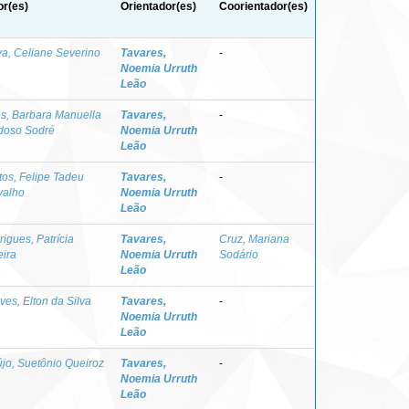
or(es)
Orientador(es)
Coorientador(es)
va, Celiane Severino
Tavares,
-
Noemia Urruth
Leão
es, Barbara Manuella
Tavares,
-
doso Sodré
Noemia Urruth
Leão
os, Felipe Tadeu
Tavares,
-
valho
Noemia Urruth
Leão
igues, Patrícia
Tavares,
Cruz, Mariana
eira
Noemia Urruth
Sodário
Leão
es, Elton da Silva
Tavares,
-
Noemia Urruth
Leão
jo, Suetônio Queiroz
Tavares,
-
Noemia Urruth
Leão