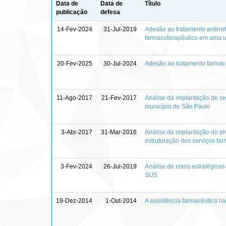
Data de
Data de
Título
publicação
defesa
14-Fev-2024
31-Jul-2019
Adesão ao tratamento antirr
farmacoterapêutico em uma un
20-Fev-2025
30-Jul-2024
Adesão ao tratamento farmaco
11-Ago-2017
21-Fev-2017
Análise da implantação de se
município de São Paulo
3-Abr-2017
31-Mar-2016
Análise da implantação do pr
estruturação dos serviços fa
3-Fev-2024
26-Jul-2019
Análise de eixos estratégicos
SUS
19-Dez-2014
1-Out-2014
A assistência farmacêutica n