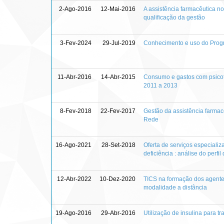
2-Ago-2016
12-Mai-2016
A assistência farmacêutica no
qualificação da gestão
3-Fev-2024
29-Jul-2019
Conhecimento e uso do Progr
11-Abr-2016
14-Abr-2015
Consumo e gastos com psicotr
2011 a 2013
8-Fev-2018
22-Fev-2017
Gestão da assistência farmac
Rede
16-Ago-2021
28-Set-2018
Oferta de serviços especiali
deficiência : análise do perf
12-Abr-2022
10-Dez-2020
TICS na formação dos agentes
modalidade a distância
19-Ago-2016
29-Abr-2016
Utilização de insulina para t