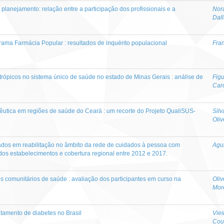
 planejamento: relação entre a participação dos profissionais e a
Nor
Dal
ama Farmácia Popular : resultados de inquérito populacional
Fra
ópicos no sistema único de saúde no estado de Minas Gerais : análise de
Fig
Car
êutica em regiões de saúde do Ceará : um recorte do Projeto QualiSUS-
Silv
Oliv
zados em reabilitação no âmbito da rede de cuidados à pessoa com
Agui
il dos estabelecimentos e cobertura regional entre 2012 e 2017.
 comunitários de saúde : avaliação dos participantes em curso na
Oliv
Mor
ratamento de diabetes no Brasil
Viei
Cou