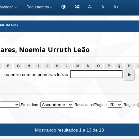
Navegar
Documentos
A-
A
A+
NAL DA UNB
ares, Noemia Urruth Leão
F
G
H
I
J
K
L
M
N
O
P
Q
R
ou entre com as primeiras letras:
Em ordem:
Resultados/Página
Registro(
Mostrando resultados 1 a 13 de 13