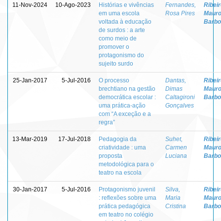
11-Nov-2024
10-Ago-2023
Histórias e vivências
Fernandes,
Ribeir
em uma escola
Rosa Pires
Maur
voltada à educação
Barbo
de surdos : a arte
como meio de
promover o
protagonismo do
sujeito surdo
25-Jan-2017
5-Jul-2016
O processo
Dantas,
Ribeir
brechtiano na gestão
Dimas
Maur
democrática escolar :
Caltagironi
Barbo
uma prática-ação
Gonçalves
com “A exceção e a
regra”
13-Mar-2019
17-Jul-2018
Pedagogia da
Suhet,
Ribeir
criatividade : uma
Carmen
Maur
proposta
Luciana
Barbo
metodológica para o
teatro na escola
30-Jan-2017
5-Jul-2016
Protagonismo juvenil
Silva,
Ribeir
: reflexões sobre uma
Maria
Maur
prática pedagógica
Cristina
Barbo
em teatro no colégio