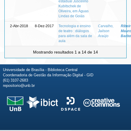
estadual Juscelino
Kubitschek de
Oliveira, em Águas
Lindas de Goiás
2-Abr-2018
8-Dez-2017
Tecnologia e ensino
Carvalho,
Ribeir
de teatro : diálogos
Jailson
Maur
para além da sala de
Araújo
Barbo
aula
Mostrando resultados 1 a 14 de 14
Universidade de Brasília - Biblioteca Central
Coordenadoria de Gestão da Informação Digital - GID
(61) 3107-2683
repositorio@unb.br