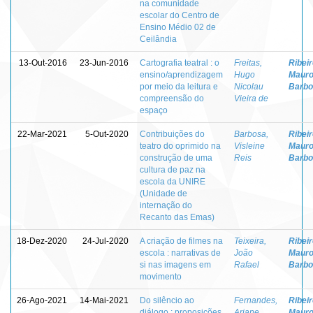
na comunidade
escolar do Centro de
Ensino Médio 02 de
Ceilândia
13-Out-2016
23-Jun-2016
Cartografia teatral : o
Freitas,
Ribeir
ensino/aprendizagem
Hugo
Maur
por meio da leitura e
Nicolau
Barbo
compreensão do
Vieira de
espaço
22-Mar-2021
5-Out-2020
Contribuições do
Barbosa,
Ribeir
teatro do oprimido na
Visleine
Maur
construção de uma
Reis
Barbo
cultura de paz na
escola da UNIRE
(Unidade de
internação do
Recanto das Emas)
18-Dez-2020
24-Jul-2020
A criação de filmes na
Teixeira,
Ribeir
escola : narrativas de
João
Maur
si nas imagens em
Rafael
Barbo
movimento
26-Ago-2021
14-Mai-2021
Do silêncio ao
Fernandes,
Ribeir
diálogo : proposições
Ariane
Maur