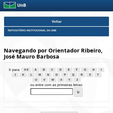
Skip
Voltar
navigation
REPOSITÓRIO INSTITUCIONAL DA UNB
Navegando por Orientador Ribeiro,
José Mauro Barbosa
Ir para:
0-9
A
B
C
D
E
F
G
H
I
J
K
L
M
N
O
P
Q
R
S
T
U
V
W
X
Y
Z
ou entre com as primeiras letras: