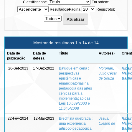
Classificar por:
Em ordem:
Resultados/Página
Registro(s):
Mostrando resultados 1 a 14 de 14
Data de
Data de
Título
Autor(es)
Orien
publicação
defesa
26-Set-2023
17-Dez-2022
Batuque em cena :
Moronari,
Ribeir
perspectivas
Júlio César
Maur
epistêmicas e
de Souza
Barbo
emancipatórias na
pedagogia das artes
cênicas para a
implementação das
Leis 10.639/2003 e
11.645/2008
22-Fev-2024
12-Mai-2023
Brecht na quebrada :
Jesus,
Ribeir
uma experiência
Cleiton de
Maur
artístico-pedagógica
Barbo