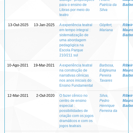
para o ensino de
Patrícia da
Barbo
Libras por meio do
Silva
teatro
13-Out-2025
13-Jan-2025
A experiência teatral
Göpfert,
Ribeir
em tempo integral :
Mariana
Maur
sistematização de
Barbo
uma abordagem
pedagógica na
Escola Parque
210/211 sul
10-Ago-2021
19-Mar-2021
A experiência teatral
Barbosa,
Ribeir
na construção de
Edgleuma
Maur
narrativas cênicas
Pereira
Barbo
nos anos iniciais do
Tavares
Ensino Fundamental
12-Mar-2021
2-Out-2020
O fazer cênico no
Silva,
Ribeir
centro de ensino
Pedro
Maur
especial :
Henrique
Barbo
possibilidades de
Ferreira da
criação com os jogos
dramáticos e com os
jogos teatrais