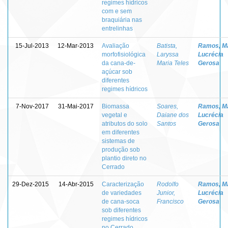
regimes hídricos
com e sem
braquiária nas
entrelinhas
15-Jul-2013
12-Mar-2013
Avaliação
Batista,
Ramos, M
morfofisiológica
Laryssa
Lucrécia
da cana-de-
Maria Teles
Gerosa
açúcar sob
diferentes
regimes hídricos
7-Nov-2017
31-Mai-2017
Biomassa
Soares,
Ramos, M
vegetal e
Daiane dos
Lucrécia
atributos do solo
Santos
Gerosa
em diferentes
sistemas de
produção sob
plantio direto no
Cerrado
29-Dez-2015
14-Abr-2015
Caracterização
Rodolfo
Ramos, M
de variedades
Junior,
Lucrécia
de cana-soca
Francisco
Gerosa
sob diferentes
regimes hídricos
no Cerrado