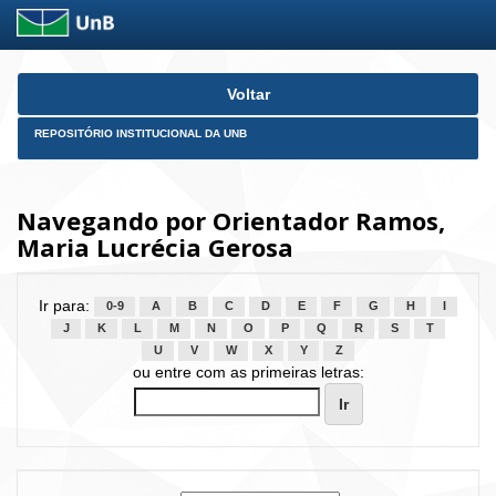
Skip
Voltar
navigation
REPOSITÓRIO INSTITUCIONAL DA UNB
Navegando por Orientador Ramos,
Maria Lucrécia Gerosa
Ir para:
0-9
A
B
C
D
E
F
G
H
I
J
K
L
M
N
O
P
Q
R
S
T
U
V
W
X
Y
Z
ou entre com as primeiras letras: