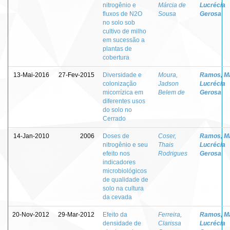
nitrogênio e
Márcia de
Lucrécia
fluxos de N2O
Sousa
Gerosa
no solo sob
cultivo de milho
em sucessão a
plantas de
cobertura
13-Mai-2016
27-Fev-2015
Diversidade e
Moura,
Ramos, M
colonização
Jadson
Lucrécia
micorrízica em
Belem de
Gerosa
diferentes usos
do solo no
Cerrado
14-Jan-2010
2006
Doses de
Coser,
Ramos, M
nitrogênio e seu
Thais
Lucrécia
efeito nos
Rodrigues
Gerosa
indicadores
microbiológicos
de qualidade de
solo na cultura
da cevada
20-Nov-2012
29-Mar-2012
Efeito da
Ferreira,
Ramos, M
densidade de
Clarissa
Lucrécia