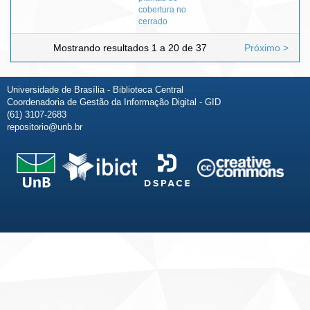
cobertura no
cerrado
Mostrando resultados 1 a 20 de 37
Próximo >
Universidade de Brasília - Biblioteca Central
Coordenadoria de Gestão da Informação Digital - GID
(61) 3107-2683
repositorio@unb.br
Fale conosco
Sobre