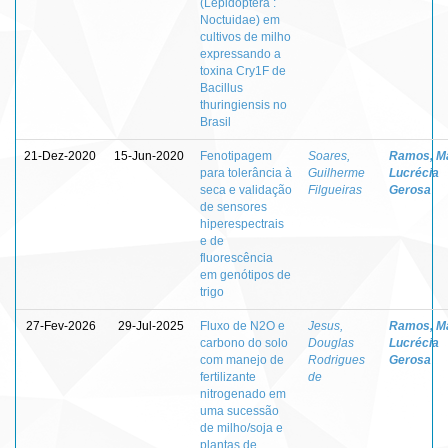
(Lepidoptera :
Noctuidae) em
cultivos de milho
expressando a
toxina Cry1F de
Bacillus
thuringiensis no
Brasil
21-Dez-2020
15-Jun-2020
Fenotipagem
Soares,
Ramos, M
para tolerância à
Guilherme
Lucrécia
seca e validação
Filgueiras
Gerosa
de sensores
hiperespectrais
e de
fluorescência
em genótipos de
trigo
27-Fev-2026
29-Jul-2025
Fluxo de N2O e
Jesus,
Ramos, M
carbono do solo
Douglas
Lucrécia
com manejo de
Rodrigues
Gerosa
fertilizante
de
nitrogenado em
uma sucessão
de milho/soja e
plantas de