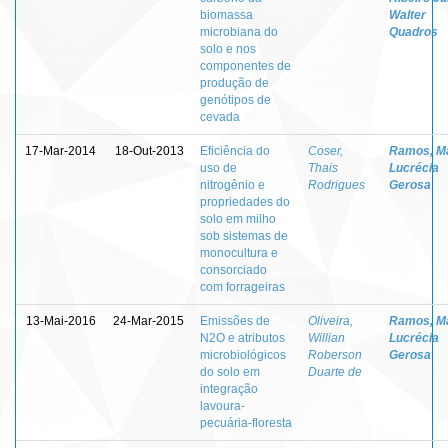
biomassa
Walter
microbiana do
Quadros
solo e nos
componentes de
produção de
genótipos de
cevada
17-Mar-2014
18-Out-2013
Eficiência do
Coser,
Ramos, M
uso de
Thais
Lucrécia
nitrogênio e
Rodrigues
Gerosa
propriedades do
solo em milho
sob sistemas de
monocultura e
consorciado
com forrageiras
13-Mai-2016
24-Mar-2015
Emissões de
Oliveira,
Ramos, M
N2O e atributos
Willian
Lucrécia
microbiológicos
Roberson
Gerosa
do solo em
Duarte de
integração
lavoura-
pecuária-floresta