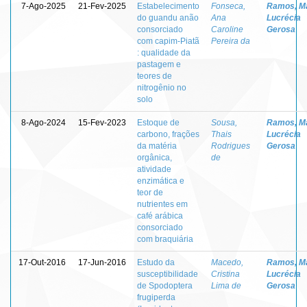
7-Ago-2025
21-Fev-2025
Estabelecimento
Fonseca,
Ramos, M
do guandu anão
Ana
Lucrécia
consorciado
Caroline
Gerosa
com capim-Piatã
Pereira da
: qualidade da
pastagem e
teores de
nitrogênio no
solo
8-Ago-2024
15-Fev-2023
Estoque de
Sousa,
Ramos, M
carbono, frações
Thais
Lucrécia
da matéria
Rodrigues
Gerosa
orgânica,
de
atividade
enzimática e
teor de
nutrientes em
café arábica
consorciado
com braquiária
17-Out-2016
17-Jun-2016
Estudo da
Macedo,
Ramos, M
susceptibilidade
Cristina
Lucrécia
de Spodoptera
Lima de
Gerosa
frugiperda