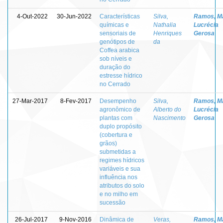
4-Out-2022
30-Jun-2022
Características
Silva,
Ramos, M
químicas e
Nathalia
Lucrécia
sensoriais de
Henriques
Gerosa
genótipos de
da
Coffea arabica
sob níveis e
duração do
estresse hídrico
no Cerrado
27-Mar-2017
8-Fev-2017
Desempenho
Silva,
Ramos, M
agronômico de
Alberto do
Lucrécia
plantas com
Nascimento
Gerosa
duplo propósito
(cobertura e
grãos)
submetidas a
regimes hídricos
variáveis e sua
influência nos
atributos do solo
e no milho em
sucessão
26-Jul-2017
9-Nov-2016
Dinâmica de
Veras,
Ramos, M