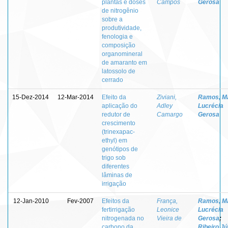
plantas e doses
Campos
Gerosa
de nitrogênio
sobre a
produtividade,
fenologia e
composição
organomineral
de amaranto em
latossolo de
cerrado
15-Dez-2014
12-Mar-2014
Efeito da
Ziviani,
Ramos, M
aplicação do
Adley
Lucrécia
redutor de
Camargo
Gerosa
crescimento
(trinexapac-
ethyl) em
genótipos de
trigo sob
diferentes
lâminas de
irrigação
12-Jan-2010
Fev-2007
Efeitos da
França,
Ramos, M
fertirrigação
Leonice
Lucrécia
nitrogenada no
Vieira de
Gerosa
;
carbono da
Ribeiro Jú