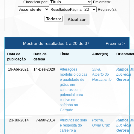
Classificar por:
Em ordem:
Resultados/Página
Registro(s):
Mostrando resultados 1 a 20 de 37
Próximo >
Data de
Data de
Título
Autor(es)
Orientado
publicação
defesa
19-Abr-2021
14-Dez-2020
Alterações
Silva,
Ramos, M
morfofisiológicas
Alberto do
Lucrécia
e qualidade de
Nascimento
Gerosa
grãos em
culturas com
potencial para
cultivo em
safrinha no
Cerrado
23-Jul-2014
7-Mar-2014
Atributos do solo
Rocha,
Ramos, M
e resposta do
Omar Cruz
Lucrécia
cafeeiro a
Gerosa