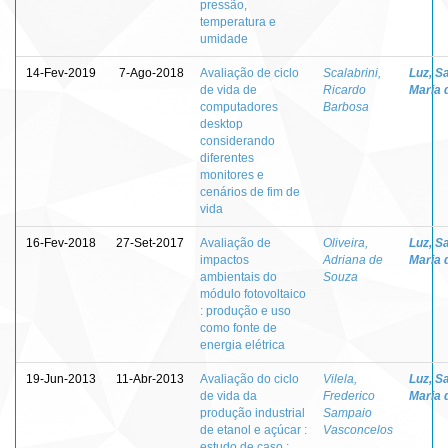
pressão,
temperatura e
umidade
14-Fev-2019
7-Ago-2018
Avaliação de ciclo
Scalabrini,
Luz, S
de vida de
Ricardo
Maria 
computadores
Barbosa
desktop
considerando
diferentes
monitores e
cenários de fim de
vida
16-Fev-2018
27-Set-2017
Avaliação de
Oliveira,
Luz, S
impactos
Adriana de
Maria 
ambientais do
Souza
módulo fotovoltaico
: produção e uso
como fonte de
energia elétrica
19-Jun-2013
11-Abr-2013
Avaliação do ciclo
Vilela,
Luz, S
de vida da
Frederico
Maria 
produção industrial
Sampaio
de etanol e açúcar :
Vasconcelos
estudo de caso :