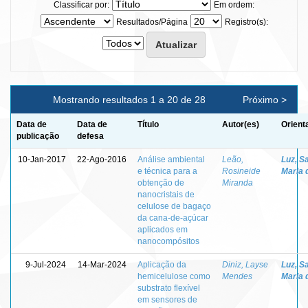
Classificar por:
Em ordem:
Resultados/Página
Registro(s):
Mostrando resultados 1 a 20 de 28
Próximo >
Data de
Data de
Título
Autor(es)
Orient
publicação
defesa
10-Jan-2017
22-Ago-2016
Análise ambiental
Leão,
Luz, S
e técnica para a
Rosineide
Maria 
obtenção de
Miranda
nanocristais de
celulose de bagaço
da cana-de-açúcar
aplicados em
nanocompósitos
9-Jul-2024
14-Mar-2024
Aplicação da
Diniz, Layse
Luz, S
hemicelulose como
Mendes
Maria 
substrato flexível
em sensores de