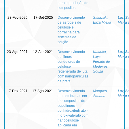
para a produção de
compósitos
23-Fev-2026
17-Set-2025
Desenvolvimento
Sakazaki,
Luz, S
de aerogéis de
Eliza Mieka
Maria 
celulose e
borracha para
sistemas de
sorção.
23-Ago-2021
12-Abr-2021
Desenvolvimento
Kataoka,
Luz, S
de filmes
Lays
Maria 
condutores de
Furtado de
celulose
Medeiros
regenerada de juta
Souza
com nanopartículas
de prata
7-Dez-2021
17-Ago-2021
Desenvolvimento
Marques,
Luz, S
de membranas em
Adriana
Maria 
biocompósitos de
copolímero
polihidroxibutirato -
hidroxivalerato com
nanocelulose
aplicada em