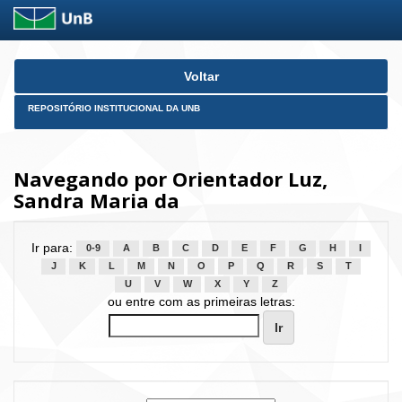
Skip
Voltar
navigation
REPOSITÓRIO INSTITUCIONAL DA UNB
Navegando por Orientador Luz,
Sandra Maria da
Ir para:
0-9
A
B
C
D
E
F
G
H
I
J
K
L
M
N
O
P
Q
R
S
T
U
V
W
X
Y
Z
ou entre com as primeiras letras: