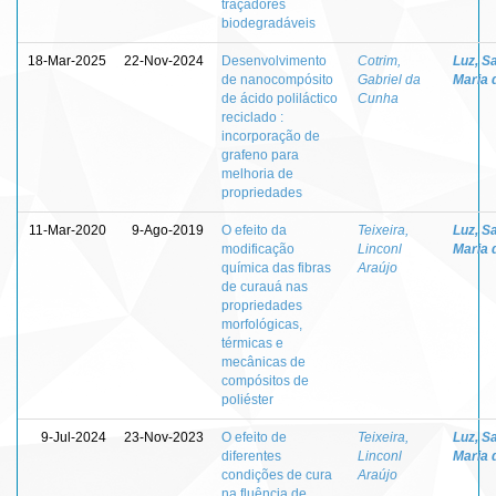
traçadores
biodegradáveis
18-Mar-2025
22-Nov-2024
Desenvolvimento
Cotrim,
Luz, S
de nanocompósito
Gabriel da
Maria 
de ácido poliláctico
Cunha
reciclado :
incorporação de
grafeno para
melhoria de
propriedades
11-Mar-2020
9-Ago-2019
O efeito da
Teixeira,
Luz, S
modificação
Linconl
Maria 
química das fibras
Araújo
de curauá nas
propriedades
morfológicas,
térmicas e
mecânicas de
compósitos de
poliéster
9-Jul-2024
23-Nov-2023
O efeito de
Teixeira,
Luz, S
diferentes
Linconl
Maria 
condições de cura
Araújo
na fluência de