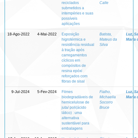
reciclados
Calle
submetidos a
intempéries e suas
possíveis
aplicações
18-Ago-2022
4-Mai-2022
Exposição
Batista,
Luz, S
higrotérmica e
Mateus da
Maria 
resistência residual
Silva
à tração após
carregamentos
cíclicos em
compósitos de
resina epóxi
reforçados com
fibras de sisal
9-Jul-2024
5-Fev-2024
Filmes
Fialho,
Luz, S
biodegradáveis de
Michaella
Maria 
hemicelulose de
Socorro
juta/ poli(ácido
Bruce
lático) : uma
alternativa
sustentável para
embalagens