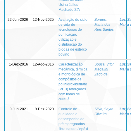
Usina Jalles
Machado S/A
22-Jun-2026
12-Nov-2025
Avaliação do ciclo
Borges,
Luz, S
de vida de
Maria dos
Maria 
tecnologias de
Reis Santos
purificação,
utilização e
distribuição do
biogás de esterco
bovino
1-Dez-2016
12-Ago-2016
Caracterização
Sousa, Vitor
Luz, S
mecânica, térmica
Magalini
Maria 
e morfológica de
Zago de
compósitos de
polihidroxibutirato
(PHB) reforçados
com fibras de
curauá
9-Jun-2021
9-Dez-2020
Controle de
Silva, Sayra
Luz, S
qualidade e
Oliveira
Maria 
desempenho de
préimpregnados
fibra natural/ epóxi