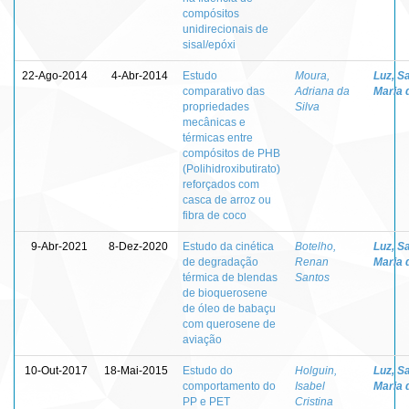
compósitos
unidirecionais de
sisal/epóxi
22-Ago-2014
4-Abr-2014
Estudo
Moura,
Luz, S
comparativo das
Adriana da
Maria 
propriedades
Silva
mecânicas e
térmicas entre
compósitos de PHB
(Polihidroxibutirato)
reforçados com
casca de arroz ou
fibra de coco
9-Abr-2021
8-Dez-2020
Estudo da cinética
Botelho,
Luz, S
de degradação
Renan
Maria 
térmica de blendas
Santos
de bioquerosene
de óleo de babaçu
com querosene de
aviação
10-Out-2017
18-Mai-2015
Estudo do
Holguin,
Luz, S
comportamento do
Isabel
Maria 
PP e PET
Cristina