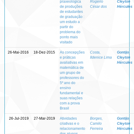
praxeológica
Rogério
Cleyton
de produções
César dos
Hércules
de estudantes
de graduação :
um estudo a
partir do
problema do
ponto mais
visitado
26-Mai-2016
18-Dez-2015
As concepções
Costa,
Gontijo,
e práticas
Ildenice Lima
Cleyton
avaliativas em
Hércules
matemática de
um grupo de
professores do
5º ano do
ensino
fundamental e
suas relações
com a prova
Brasil
26-Jul-2019
27-Mar-2019
Atividades
Borges,
Gontijo,
criativas e o
Camilo
Cleyton
relacionamento
Ferreira
Hércules
dos alunos