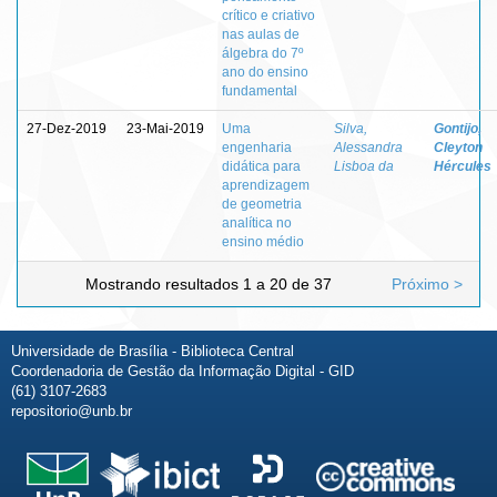
crítico e criativo
nas aulas de
álgebra do 7º
ano do ensino
fundamental
27-Dez-2019
23-Mai-2019
Uma
Silva,
Gontijo,
engenharia
Alessandra
Cleyton
didática para
Lisboa da
Hércules
aprendizagem
de geometria
analítica no
ensino médio
Mostrando resultados 1 a 20 de 37
Próximo >
Universidade de Brasília - Biblioteca Central
Coordenadoria de Gestão da Informação Digital - GID
(61) 3107-2683
repositorio@unb.br