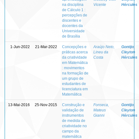
na disciplina
Vicente
Hércules
de Cálculo 1 :
percepções de
discentes e
docentes da
Universidade
de Brasília
1-Jun-2022
21-Mar-2022
Concepções e
Araújo Neto,
Gontijo,
práticas acerca
Lineu da
Cleyton
da criatividade
Costa
Hércules
em Matemática
: movimentos
na formação de
um grupo de
estudantes de
licenciatura em
Matemática
13-Mai-2016
25-Nov-2015
Construção e
Fonseca,
Gontijo,
validação de
Mateus
Cleyton
instrumentos
Gianni
Hércules
de medida de
criatividade no
campo da
matemática