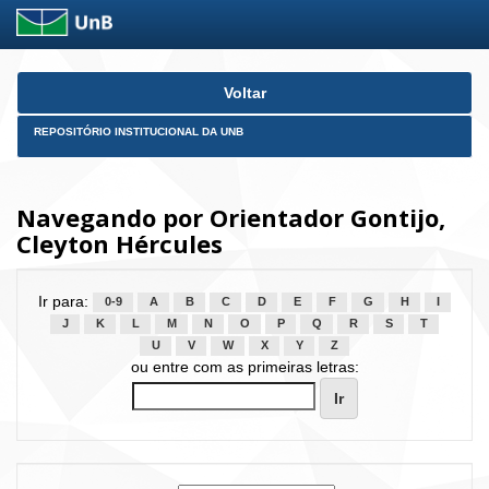
Skip
Voltar
navigation
REPOSITÓRIO INSTITUCIONAL DA UNB
Navegando por Orientador Gontijo,
Cleyton Hércules
Ir para:
0-9
A
B
C
D
E
F
G
H
I
J
K
L
M
N
O
P
Q
R
S
T
U
V
W
X
Y
Z
ou entre com as primeiras letras: