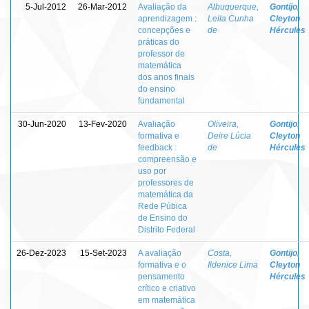
5-Jul-2012
26-Mar-2012
Avaliação da
Albuquerque,
Gontijo,
aprendizagem :
Leila Cunha
Cleyton
concepções e
de
Hércules
práticas do
professor de
matemática
dos anos finais
do ensino
fundamental
30-Jun-2020
13-Fev-2020
Avaliação
Oliveira,
Gontijo,
formativa e
Deire Lúcia
Cleyton
feedback :
de
Hércules
compreensão e
uso por
professores de
matemática da
Rede Púbica
de Ensino do
Distrito Federal
26-Dez-2023
15-Set-2023
A avaliação
Costa,
Gontijo,
formativa e o
Ildenice Lima
Cleyton
pensamento
Hércules
crítico e criativo
em matemática