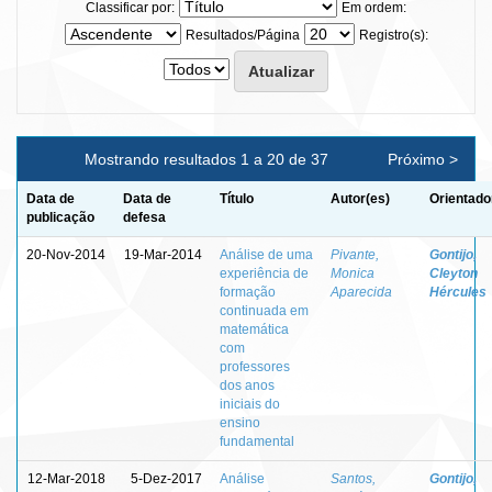
Classificar por:
Em ordem:
Resultados/Página
Registro(s):
Mostrando resultados 1 a 20 de 37
Próximo >
Data de
Data de
Título
Autor(es)
Orientado
publicação
defesa
20-Nov-2014
19-Mar-2014
Análise de uma
Pivante,
Gontijo,
experiência de
Monica
Cleyton
formação
Aparecida
Hércules
continuada em
matemática
com
professores
dos anos
iniciais do
ensino
fundamental
12-Mar-2018
5-Dez-2017
Análise
Santos,
Gontijo,