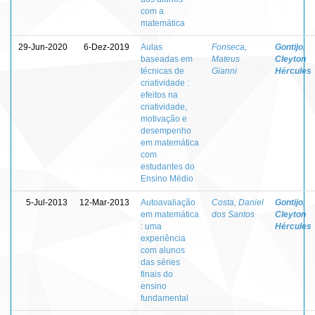
com a
matemática
29-Jun-2020
6-Dez-2019
Aulas
Fonseca,
Gontijo,
baseadas em
Mateus
Cleyton
técnicas de
Gianni
Hércules
criatividade :
efeitos na
criatividade,
motivação e
desempenho
em matemática
com
estudantes do
Ensino Médio
5-Jul-2013
12-Mar-2013
Autoavaliação
Costa, Daniel
Gontijo,
em matemática
dos Santos
Cleyton
: uma
Hércules
experiência
com alunos
das séries
finais do
ensino
fundamental