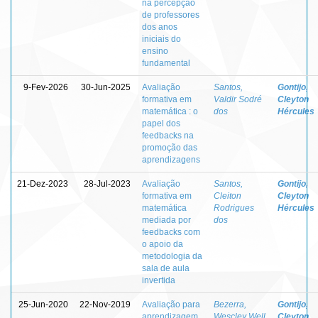
na percepção
de professores
dos anos
iniciais do
ensino
fundamental
9-Fev-2026
30-Jun-2025
Avaliação
Santos,
Gontijo,
formativa em
Valdir Sodré
Cleyton
matemática : o
dos
Hércules
papel dos
feedbacks na
promoção das
aprendizagens
21-Dez-2023
28-Jul-2023
Avaliação
Santos,
Gontijo,
formativa em
Cleiton
Cleyton
matemática
Rodrigues
Hércules
mediada por
dos
feedbacks com
o apoio da
metodologia da
sala de aula
invertida
25-Jun-2020
22-Nov-2019
Avaliação para
Bezerra,
Gontijo,
aprendizagem
Wescley Well
Cleyton