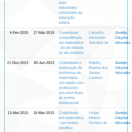
para
estudantes
concluintes da
educação
básica
4-Fev-2020
27-Mai-2019
Criatividade
Carvalho,
Gontijo,
compartilhada
Alexandre
Cleyton
em matemática
Tolentino de
Hércules
: do ato isolado
ao ato solidário
21-Dez-2023
30-Jun-2023
Criatividade e
Rabêlo,
Gontijo,
elaboração de
Rizalva dos
Cleyton
problemas de
Santos
Hércules
matemática :
Cardoso
um estudo com
professores
dos anos finais
do ensino
fundamental
15-Mai-2015
16-Mar-2015
Criatividade
Farias,
Gontijo,
em matemática
Mateus
Cleyton
: um modelo
Pinheiro de
Hércules
preditivo