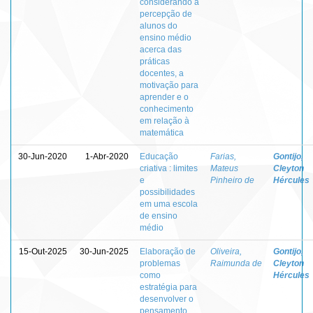
considerando a
percepção de
alunos do
ensino médio
acerca das
práticas
docentes, a
motivação para
aprender e o
conhecimento
em relação à
matemática
30-Jun-2020
1-Abr-2020
Educação
Farias,
Gontijo,
criativa : limites
Mateus
Cleyton
e
Pinheiro de
Hércules
possibilidades
em uma escola
de ensino
médio
15-Out-2025
30-Jun-2025
Elaboração de
Oliveira,
Gontijo,
problemas
Raimunda de
Cleyton
como
Hércules
estratégia para
desenvolver o
pensamento