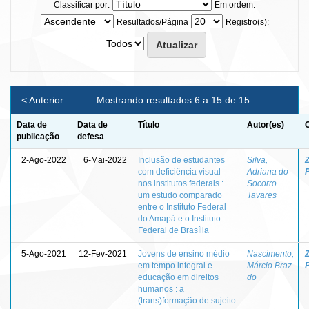
Classificar por:
Em ordem:
Resultados/Página
Registro(s):
< Anterior
Mostrando resultados 6 a 15 de 15
Data de
Data de
Título
Autor(es)
O
publicação
defesa
2-Ago-2022
6-Mai-2022
Inclusão de estudantes
Silva,
Z
com deficiência visual
Adriana do
nos institutos federais :
Socorro
um estudo comparado
Tavares
entre o Instituto Federal
do Amapá e o Instituto
Federal de Brasília
5-Ago-2021
12-Fev-2021
Jovens de ensino médio
Nascimento,
Z
em tempo integral e
Márcio Braz
educação em direitos
do
humanos : a
(trans)formação de sujeito