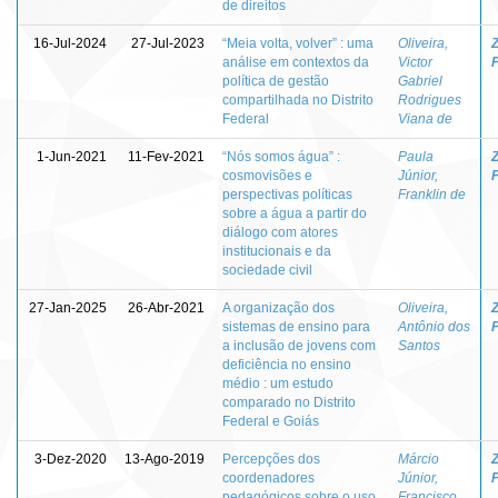
de direitos
16-Jul-2024
27-Jul-2023
“Meia volta, volver” : uma
Oliveira,
Z
análise em contextos da
Victor
política de gestão
Gabriel
compartilhada no Distrito
Rodrigues
Federal
Viana de
1-Jun-2021
11-Fev-2021
“Nós somos água” :
Paula
Z
cosmovisões e
Júnior,
perspectivas políticas
Franklin de
sobre a água a partir do
diálogo com atores
institucionais e da
sociedade civil
27-Jan-2025
26-Abr-2021
A organização dos
Oliveira,
Z
sistemas de ensino para
Antônio dos
a inclusão de jovens com
Santos
deficiência no ensino
médio : um estudo
comparado no Distrito
Federal e Goiás
3-Dez-2020
13-Ago-2019
Percepções dos
Márcio
Z
coordenadores
Júnior,
pedagógicos sobre o uso
Francisco