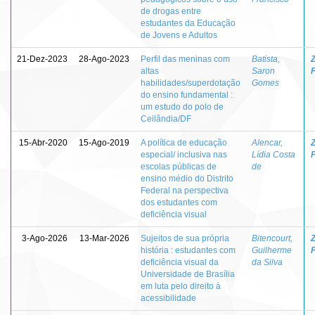
de drogas entre
estudantes da Educação
de Jovens e Adultos
21-Dez-2023
28-Ago-2023
Perfil das meninas com
Batista,
Z
altas
Saron
habilidades/superdotação
Gomes
do ensino fundamental :
um estudo do polo de
Ceilândia/DF
15-Abr-2020
15-Ago-2019
A política de educação
Alencar,
Z
especial/ inclusiva nas
Lídia Costa
escolas públicas de
de
ensino médio do Distrito
Federal na perspectiva
dos estudantes com
deficiência visual
3-Ago-2026
13-Mar-2026
Sujeitos de sua própria
Bitencourt,
Z
história : estudantes com
Guilherme
deficiência visual da
da Silva
Universidade de Brasília
em luta pelo direito à
acessibilidade