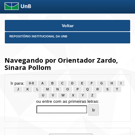
Skip
Voltar
navigation
REPOSITÓRIO INSTITUCIONAL DA UNB
Navegando por Orientador Zardo,
Sinara Pollom
Ir para:
0-9
A
B
C
D
E
F
G
H
I
J
K
L
M
N
O
P
Q
R
S
T
U
V
W
X
Y
Z
ou entre com as primeiras letras: