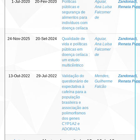
1-Jul-2020
20-Fev-2020
Políticas
Aguiar,
Zandonadi,
públicas e
Ana Luísa
Renata Pup
segurança de
Falcomer
alimentos para
de
indivíduos com
doença celíaca
24-Nov-2025
20-Set-2024
Qualidade de
Aguiar,
Zandonadi,
vida e políticas
Ana Luísa
Renata Pup
públicas em
Falcomer
doença celíaca :
de
um estudo
multicêntrico
13-Out-2022
29-Jul-2022
Validação do
Mendes,
Zandonadi,
questionário de
Guilherme
Renata Pup
expectativa à
Falcão
cafeína para a
população
brasileira e
associação aos
polimorfismos
dos genes
CYP1A2 e
ADORA2A