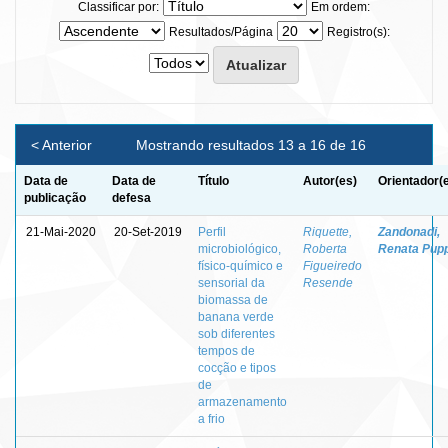
Classificar por:
Em ordem:
Resultados/Página
Registro(s):
< Anterior
Mostrando resultados 13 a 16 de 16
Data de
Data de
Título
Autor(es)
Orientador(
publicação
defesa
21-Mai-2020
20-Set-2019
Perfil
Riquette,
Zandonadi,
microbiológico,
Roberta
Renata Pup
físico-químico e
Figueiredo
sensorial da
Resende
biomassa de
banana verde
sob diferentes
tempos de
cocção e tipos
de
armazenamento
a frio