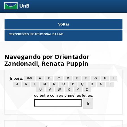
Skip
Voltar
navigation
REPOSITÓRIO INSTITUCIONAL DA UNB
Navegando por Orientador
Zandonadi, Renata Puppin
Ir para:
0-9
A
B
C
D
E
F
G
H
I
J
K
L
M
N
O
P
Q
R
S
T
U
V
W
X
Y
Z
ou entre com as primeiras letras: