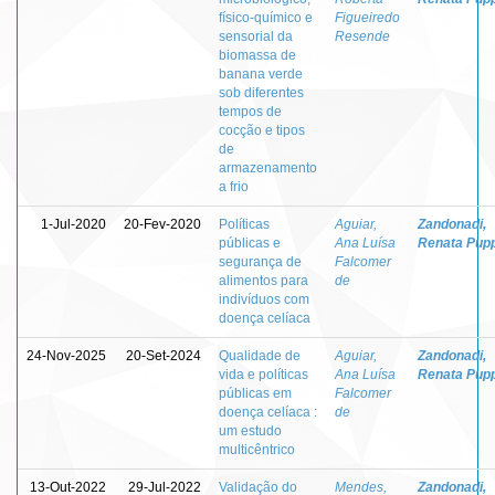
físico-químico e
Figueiredo
sensorial da
Resende
biomassa de
banana verde
sob diferentes
tempos de
cocção e tipos
de
armazenamento
a frio
1-Jul-2020
20-Fev-2020
Políticas
Aguiar,
Zandonadi,
públicas e
Ana Luísa
Renata Pup
segurança de
Falcomer
alimentos para
de
indivíduos com
doença celíaca
24-Nov-2025
20-Set-2024
Qualidade de
Aguiar,
Zandonadi,
vida e políticas
Ana Luísa
Renata Pup
públicas em
Falcomer
doença celíaca :
de
um estudo
multicêntrico
13-Out-2022
29-Jul-2022
Validação do
Mendes,
Zandonadi,