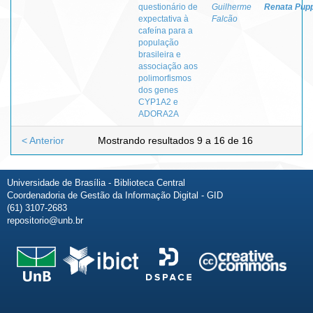
questionário de
Guilherme
Renata Pup
expectativa à
Falcão
cafeína para a
população
brasileira e
associação aos
polimorfismos
dos genes
CYP1A2 e
ADORA2A
< Anterior
Mostrando resultados 9 a 16 de 16
Universidade de Brasília - Biblioteca Central
Coordenadoria de Gestão da Informação Digital - GID
(61) 3107-2683
repositorio@unb.br