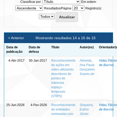
Classificar por:
Em ordem:
Resultados/Página
Registro(s):
< Anterior
Mostrando resultados 14 a 16 de 16
Data de
Data de
Título
Autor(es)
Orientador(
publicação
defesa
4-Abr-2017
30-Jan-2017
Reconhecimento
Almeida,
Vidal, Flávio
de ações em
Ana Paula
de Barros
vídeo utilizando
Gonçalves
descritores de
Soares de
pontos de
interesse
espaço-
temporais
(STIPS)
25-Jun-2026
4-Fev-2026
Reconhecimento
Sirqueira,
Vidal, Flávio
de entidades
Eutino
de Barros
nomeadas com
Júnior