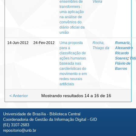
ensembles de
Vieira
transformers :
uma aplicação
na análise de
convênios do
diário oficial da
união
14-Jun-2012
24-Fev-2012
Uma proposta
Rocha,
Romariz,
para a
Thiago da
Alexandre
classificação de
Ricardo
ações humanas
Soares
;
Vida
baseada nas
Flávio de
carcterísticas do
Barros
movimento e em
redes neurais
artificiais
< Anterior
Mostrando resultados 14 a 16 de 16
Universidade de Brasília - Biblioteca Central
Coordenadoria de Gestão da Informação Digital - GID
(61) 3107-2683
repositorio@unb.br