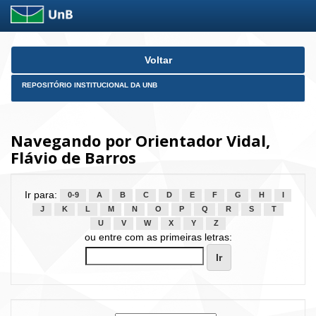
Skip
Voltar
navigation
REPOSITÓRIO INSTITUCIONAL DA UNB
Navegando por Orientador Vidal,
Flávio de Barros
Ir para:
0-9
A
B
C
D
E
F
G
H
I
J
K
L
M
N
O
P
Q
R
S
T
U
V
W
X
Y
Z
ou entre com as primeiras letras: