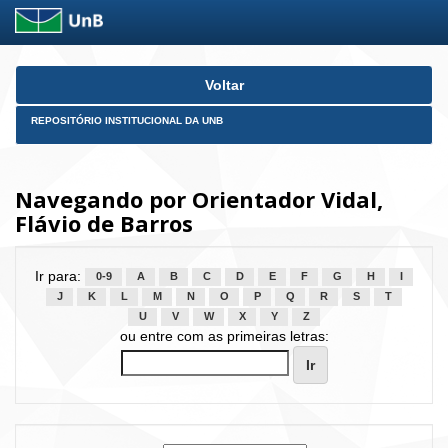
Skip
Voltar
navigation
REPOSITÓRIO INSTITUCIONAL DA UNB
Navegando por Orientador Vidal,
Flávio de Barros
Ir para:
0-9
A
B
C
D
E
F
G
H
I
J
K
L
M
N
O
P
Q
R
S
T
U
V
W
X
Y
Z
ou entre com as primeiras letras: