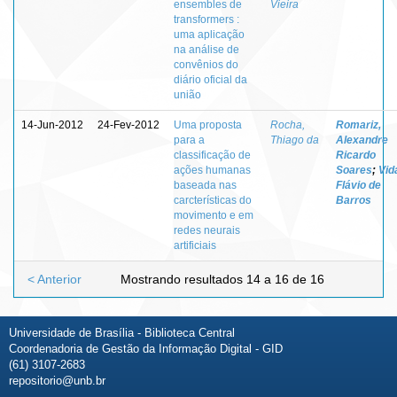
ensembles de
Vieira
transformers :
uma aplicação
na análise de
convênios do
diário oficial da
união
14-Jun-2012
24-Fev-2012
Uma proposta
Rocha,
Romariz,
para a
Thiago da
Alexandre
classificação de
Ricardo
ações humanas
Soares
;
Vida
baseada nas
Flávio de
carcterísticas do
Barros
movimento e em
redes neurais
artificiais
< Anterior
Mostrando resultados 14 a 16 de 16
Universidade de Brasília - Biblioteca Central
Coordenadoria de Gestão da Informação Digital - GID
(61) 3107-2683
repositorio@unb.br