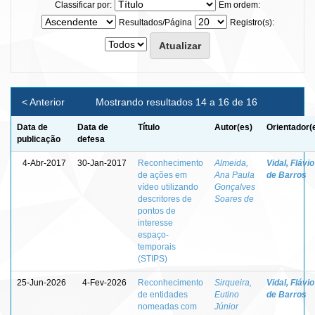
Classificar por:
Em ordem:
Resultados/Página
Registro(s):
< Anterior
Mostrando resultados 14 a 16 de 16
Data de
Data de
Título
Autor(es)
Orientador(
publicação
defesa
4-Abr-2017
30-Jan-2017
Reconhecimento
Almeida,
Vidal, Flávio
de ações em
Ana Paula
de Barros
vídeo utilizando
Gonçalves
descritores de
Soares de
pontos de
interesse
espaço-
temporais
(STIPS)
25-Jun-2026
4-Fev-2026
Reconhecimento
Sirqueira,
Vidal, Flávio
de entidades
Eutino
de Barros
nomeadas com
Júnior