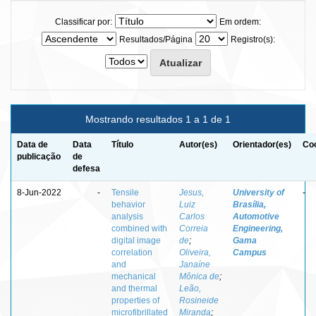
Classificar por:
Em ordem:
Resultados/Página
Registro(s):
Mostrando resultados 1 a 1 de 1
Data de
Data
Título
Autor(es)
Orientador(es)
Coo
publicação
de
defesa
8-Jun-2022
-
Tensile
Jesus,
University of
-
behavior
Luiz
Brasília,
analysis
Carlos
Automotive
combined with
Correia
Engineering,
digital image
de
;
Gama
correlation
Oliveira,
Campus
and
Janaíne
mechanical
Mônica de
;
and thermal
Leão,
properties of
Rosineide
microfibrillated
Miranda
;