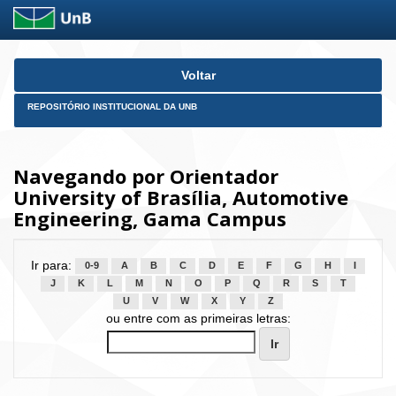
Skip
Voltar
navigation
REPOSITÓRIO INSTITUCIONAL DA UNB
Navegando por Orientador
University of Brasília, Automotive
Engineering, Gama Campus
Ir para:
0-9
A
B
C
D
E
F
G
H
I
J
K
L
M
N
O
P
Q
R
S
T
U
V
W
X
Y
Z
ou entre com as primeiras letras: