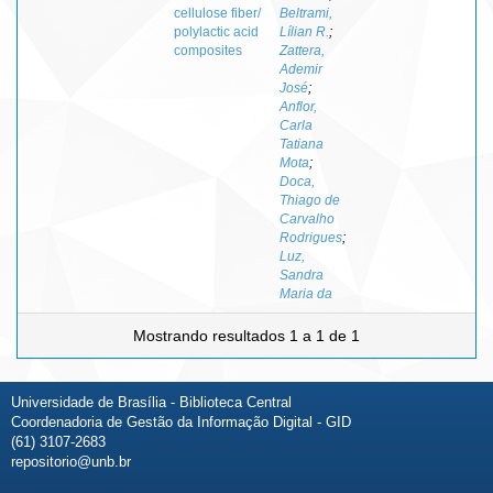
cellulose fiber/
Beltrami,
polylactic acid
Lílian R.
;
composites
Zattera,
Ademir
José
;
Anflor,
Carla
Tatiana
Mota
;
Doca,
Thiago de
Carvalho
Rodrigues
;
Luz,
Sandra
Maria da
Mostrando resultados 1 a 1 de 1
Universidade de Brasília - Biblioteca Central
Coordenadoria de Gestão da Informação Digital - GID
(61) 3107-2683
repositorio@unb.br