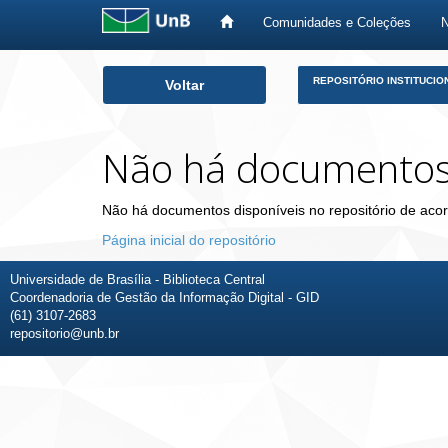
Comunidades e Coleções
Skip
REPOSITÓRIO INSTITUCIO
Voltar
navigation
Não há documento
Não há documentos disponíveis no repositório de acor
Página inicial do repositório
Universidade de Brasília - Biblioteca Central
Coordenadoria de Gestão da Informação Digital - GID
(61) 3107-2683
repositorio@unb.br