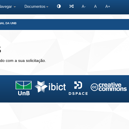
Navegar
Documentos
A-
A
A+
NAL DA UNB
s
do com a sua solicitação.